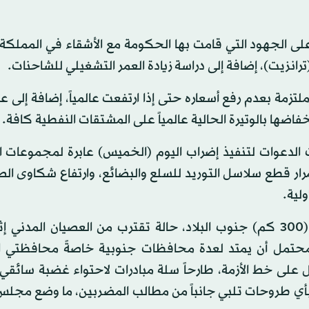
لى الجهود التي قامت بها الحكومة مع ‏الأشقاء في المملكة 
ترانزيت)، إضافة إلى دراسة زيادة العمر التشغيلي للشاحنات.‏
تزمة بعدم رفع أسعاره حتى إذا ارتفعت عالمياً، إضافة إلى 
ها بالوتيرة الحالية ‏عالمياً على المشتقات النفطية كافة.‏
ت الدعوات لتنفيذ إضراب اليوم (الخميس) عابرة لمجموعات 
ار قطع سلاسل التوريد للسلع والبضائع، وارتفاع شكاوى الص
لية.
وكان الأمر ازداد تعقيداً مع حديث عن إعلان مدينة معان (300 كم) جنوب البلاد، حالة تقترب من العصيان ال
لمحتمل أن يمتد لعدة محافظات جنوبية خاصةً محافظتي ا
على خط الأزمة، طارحاً سلة مبادرات لاحتواء غضبة سائقي
 بأي طروحات تلبي جانباً من مطالب المضربين، ما وضع مجلس