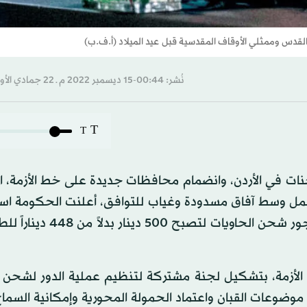
 القدس وممثلي الأوقاف المقدسية قبل عيد الميلاد (أ.ف.ب)
نُشر: 00:44-15 ديسمبر 2022 م ـ 22 جمادي الأول 1444 هـ
T
T
 في الأردن، وانضمام محافظات جديدة على خط الأزمة، ا
لعمل وسط آفاق مسدودة وغياب للتوافق، أعلنت الحكومة است
‏المباشرة لمطالب نقابة أصحاب السيارات الشاحنة ‏بزيادة أجور شحن الح
 الأزمة، بتشكيل لجنة مشتركة لتنظيم عملية ‏الدور لشحن 
وعات ‏القبان واعتماد الحمولة المحورية وإمكانية السماح 