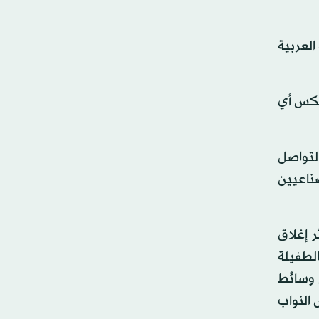
العربية
عكس ‏أي
التواصل
ناعيين
مدني إثر إغلاق
لطفيلة
 وسائط
 النواب