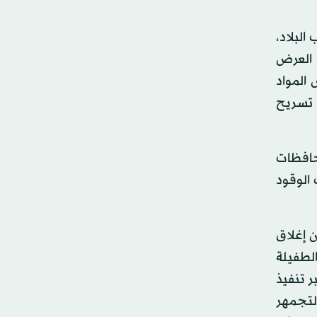
البلاد،
 العرض
المواد
 تسريح
حافظات
الوقود
ر إعلان إغلاق
لطفيلة
 تنفيذ
التجمهر