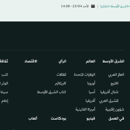
«الشرق الأوسط» (عمّان)
الأحد 23/04 - 14:08
الشرق الأوسط​
العالم
الرأي
الاقتصاد
ثقافة
العالم العربي
الولايات المتحدة
المقالات
كتب
الخليج
أوروبا
كاريكاتير
الوتر 
شمال أفريقيا
آسيا
كتاب الشرق الأوسط
سينما
المشرق العربي
أفريقيا
إعلام
شؤون إقليمية
أميركا اللاتينية
في العمق
فيديو
بودكاست
ألعاب