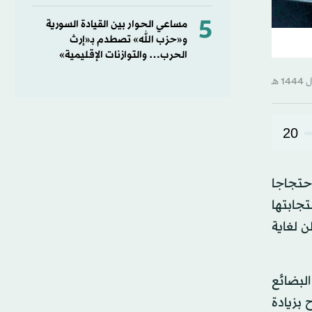
5
مساعي الحوار بين القيادة السورية
و«حزب الله» تصطدم بـ«إرث
الحرب… والتوازنات الإقليمية»
20
حتجاجا
جابتها
اويات لتصبح 500 دينار بدلاً من 448 ديناراً للطن لغاية
البضائع
بزيادة