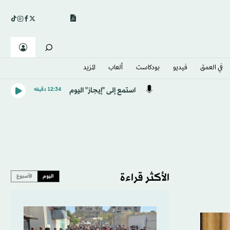
في العمق
فيديو
بودكاست
ألعاب
المزيد
استمع إلى "إيجاز" اليوم
12:34 دقيقه
الأكثر قراءة
اليوم
الأسبوع