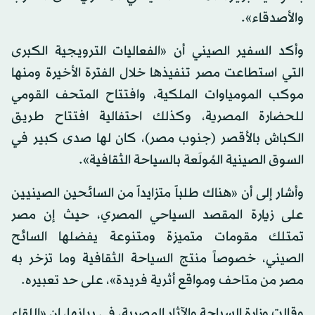
والأصدقاء».
وأكد السفير الصيني أن «الفعاليات الترويجية الكبرى
التي استطاعت مصر تنفيذها خلال الفترة الأخيرة ومنها
موكب المومياوات الملكية، وافتتاح المتحف القومي
للحضارة المصرية، وكذلك احتفالية افتتاح طريق
الكباش بالأقصر (جنوب مصر)، كان لها صدى كبير في
السوق الصينية المُولَعة بالسياحة الثقافية».
وأشار إلى أن «هناك طلباً متزايداً من السائحين الصينيين
على زيارة المقصد السياحي المصري، حيث إن مصر
تمتلك مقومات متميزة ومتنوعة يفضلها السائح
الصيني، خصوصاً منتج السياحة الثقافية وما تزخر به
مصر من متاحف ومواقع أثرية فريدة»، على حد تعبيره.
وقالت وزارة السياحة والآثار المصرية، في بيانها، إن «اللقاء