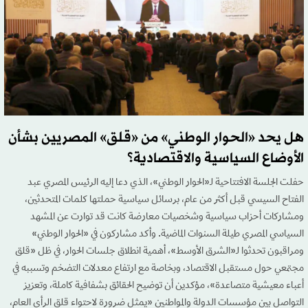
هل يحد «الحوار الوطني» من «قلق» المصريين بشأن
الأوضاع السياسية والاقتصادية؟
حفلت الجلسة الافتتاحية لـ«الحوار الوطني»، الذي دعا إليه الرئيس المصري عبد
الفتاح السيسي قبل أكثر من عام، برسائل سياسية حملتها كلمات المتحدثين،
ومشاركات أحزاب سياسية وشخصيات معارضة كانت قد توارت عن المشهد
السياسي المصري طيلة السنوات الماضية. وأكد مشاركون في «الحوار الوطني»
ومراقبون تحدثوا لـ«الشرق الأوسط»، أهمية انطلاق جلسات الحوار، في ظل «قلق
مجتمعي حول مستقبل الاقتصاد، وبخاصة مع ارتفاع معدلات التضخم وتسببه في
أعباء معيشية متصاعدة»، مؤكدين أن توضيح الحقائق بشفافية كاملة، وتعزيز
التواصل بين مؤسسات الدولة والمواطنين «يمثل ضرورة لاحتواء قلق الرأي العام،