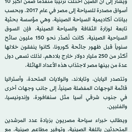
ويشار إلى أن الصين احتلت ترتيباً متقدماً ضمن أكبر 10
أسواق مصدرة للسياحة إلى مصر في عام 2017. وبحسب
بيانات أكاديمية السياحة الصينية، وهي مؤسسة بحثية
تابعة لوزارة الثقافة والسياحة الصينية، فإن السوق
السياحية الصينية، كانت تُصَدّر نحو 150 مليون سائح
سنوياً قبل ظهور جائحة كورونا، كانوا ينفقون خلالها
أكثر من 250 مليار دولار خارج بلادهم. لذلك تسعى دول
عدة من بينها مصر لاجتذاب هذه الأعداد الهائلة.
وتتصدر اليابان، وتايلاند، والولايات المتحدة، وأستراليا
قائمة الوجهات المفضلة صينياً، إلى جانب وجهات أخرى
في جنوب شرقي آسيا مثل سنغافورة، وإندونيسيا،
والفلبين.
ويطالب خبراء سياحة مصريون بزيادة عدد المرشدين
المتحدثين باللغة الصينية، وتوفير مطاعم صينية، مع