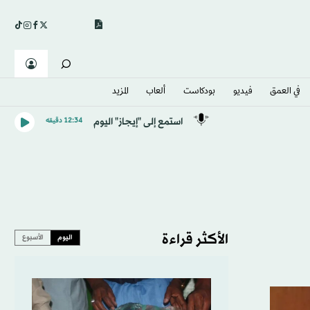
في العمق
فيديو
بودكاست
ألعاب
المزيد
استمع إلى "إيجاز" اليوم
12:34 دقيقه
الأكثر قراءة
اليوم
الأسبوع