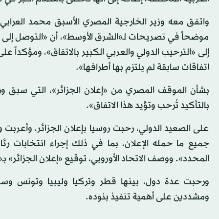
واتفق معه وزير الخارجية المصري الأسبق محمد العرابي، وق
موضحاً في تصريحات لـ«الشرق الأوسط»، أن «التوصل إلى
إلى «الترحيب الدولي والعربي الكبير بالاتفاق»، ومؤكداً ع
اتفاقات سابقة لم يلتزم بها أطرافها».
بشأن الموقف المصري من «إعلان الجزائر»، التي سبق ور
بالتأكيد تُرحب وتؤيد هذا الاتفاق».
على الصعيد الدولي، رحبت روسيا بإعلان الجزائر، وأعربت و
جميع ما حمله الإعلان، بما في ذلك إجراء انتخابات ر
المحدد». ووصف الاتحاد الأوروبي، توقيع «إعلان الجزائر» بـ
ورحبت عدة دول، بينها قطر وتركيا وليبيا وتونس وسلط
ومشددين على أهمية تنفيذ بنوده.