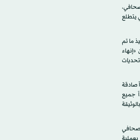
 صحافي،
 يتطلع
ذ ما تم
 على أن «إنهاء
تحديات
ً صادقة
ً جميع
لوثيقة
ن صحافي
 بعملية