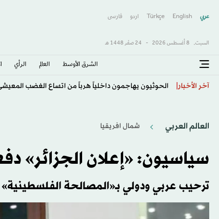
عربي
English
Türkçe
اردو
فارسى
السبت,
8 أغسطس 2026
-
24 صفَر 1448 هـ
الشرق الأوسط​
العالم
الرأي
ا
قد تفاجئك الإجابة... هل السلطة فعلاً أكثر صحة من «ال
آخر الأخبار
العالم العربي
شمال افريقيا
سياسيون: «إعلان الجزائر» دفع
ترحيب عربي ودولي بـ«المصالحة الفلسطينية»