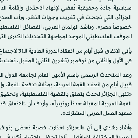
سياسية جادة وحقيقية تُفضي لإنهاء الاحتلال وإقامة ال
الجزائر، التي نجحت في تقريب وجهات النظر، ورأب الصدع
خصوصاً مصر». وناشد البرلمان العربي، الفصائل الفلسطينية
الموقف الفلسطيني الموحد لمواجهة التحديات الكبرى التي
يأتي الاتفاق 
في الأول والثاني من نوفمبر (تشرين الثاني) المقبل، تحت 
وعد المتحدث الرسمي باسم الأمين العام لجامعة الدول الع
قبيل أيام من انعقاد القمة العربية، بمثابة «دفعة للقمة، 
«تنبي الجزائر لحدث يتعلق بالقضية الفلسطينية، وتحقيق ا
القمة العربية المقبلة حدثاً روتينياً». وأردف أن «الاتف
صعيد العمل العربي المشترك».
وأشار رشدي إلى أن «الجزائر اختارت قضية تحظى بتواف
العربية المختلفة، إضافة إلى أنها تحظى باهتمام أكبر في 