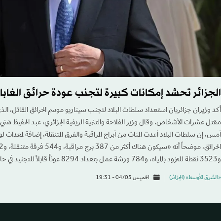
الجزائر تحشد إمكانات كبيرة لتجنب عودة حرائق الغابا
أكد وزيران جزائريان استعداد سلطات البلاد لتجنب سيناريو موسم الحرائق القاتل، الذ
مقتل عشرات الأشخاص. وقال وزير الفلاحة والتنمية الريفية الجزائري، عبد الحفيظ هني
أمس، إن سلطات البلاد أعدت المئات من أبراج المراقبة والفرق المتنقلة، إضافة لمعدا
و3523 نقطة للتزود بالمياه، و784 ورشة عمل بتعداد 8294 عوناً قابلاً للتجنيد في حالة الضرورة القصوى».
«الشرق الأوسط» (الجزائر)
الخميس 04/05 - 19:31