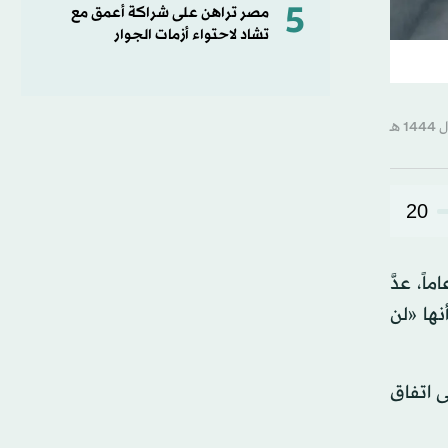
5
مصر تراهن على شراكة أعمق مع
تشاد لاحتواء أزمات الجوار
20
ي بتوقيع الفصائل الفلسطينية على وثيقة «إعلان الجزائر»، لإنهاء انقسام استمر طوال 15 عاماً، عدَّ
نها «لن
 اتفاق