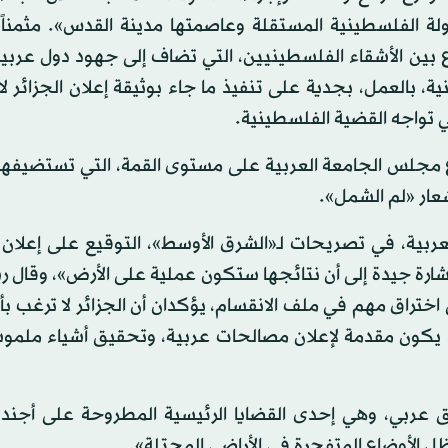
دولة الفلسطينية المستقلة وعاصمتها مدينة القدس». مثمناً
 بين الأشقاء الفلسطينيين، التي تضاف إلى جهود دول عربية
، بالعمل، بجدية على تنفيذ ما جاء بوثيقة إعلان الجزائر ل
 تواجه القضية الفلسطينية.
قبل أيام من انعقاد الدورة العادية الـ31 لاجتماع مجلس الجامعة العربية على مستوى القمة، التي تستض
شعار «لم الشمل».
ربية، في تصريحات لـ«الشرق الأوسط»، التوقيع على إعلان ا
وإشارة جيدة إلى أن نتائجها ستكون عملية على الأرض»، وقال 
ختراق مهم في ملف الانقسام، يؤكدان أن الجزائر لا ترغب ب
اق قد يكون مقدمة لإعلان مصالحات عربية، وتحقيق أشياء ملم
ق عربي، وهي إحدى القضايا الرئيسية المطروحة على أجندة
ظل الأوضاع المتفجرة في الأراضي المحتلة».