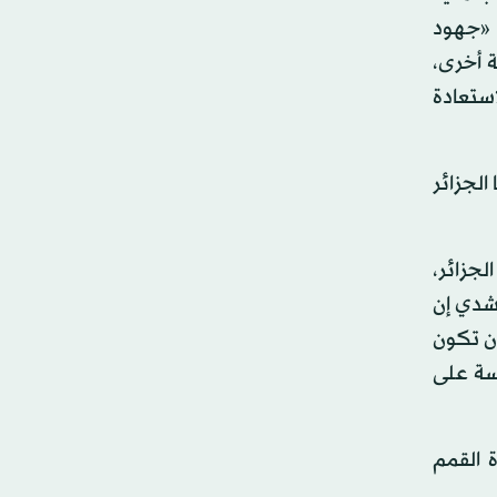
 «جهود
 أخرى،
استعادة
يفها الجزائر
لجزائر،
رشدي إن
أن تكون
وسة على
 القمم