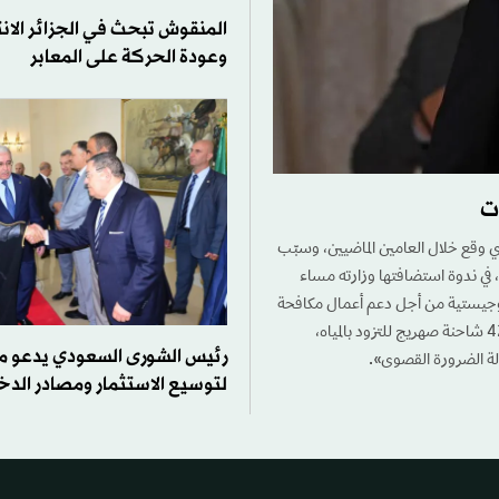
المنقوش تبحث في الجزائر الانت
وعودة الحركة على المعابر
ت
ي وقع خلال العامين الماضيين، وسبّب
، في ندوة استضافتها وزارته مساء
ت لوجيستية من أجل دعم أعمال مكافحة
الحرائق، موضحاً أنه «سيكون هناك أكثر من 387 برج مراقبة، و544 فرقة متنقلة، و42 شاحنة صهريج للتزود بالمياه،
رئيس الشورى السعودي يدعو من
لتوسيع الاستثمار ومصادر الد