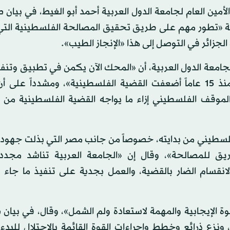
لأمين العام لجامعة الدول العربية أحمد أبو الغيط، في بيان
ابة «تطور مهم على طريق تحقيق المصالحة الفلسطينية التي
لجزائر في التوصل إلى هذا «الإنجاز الطيب».
امعة الدول العربية، أن «المحك الآن يكمن في تطبيق وتنفي
الاتفاق عليه»، مشيراً إلى أن «حالة الانقسام المتواصلة منذ 15 عاماً أضعفت القضية الفلسطينية»، ومشدداً
 الموقف الفلسطيني إزاء ما يواجه القضية الفلسطينية من 
فلسطيني من بدايته، خصوصاً من جانب مصر التي بذلت جهودا
ريق للمصالحة»، وقال إن «الجامعة العربية تناشد مجددا
انقسام الضار بالقضية، والعمل بجدية على تنفيذ ما جاء با
الخطوة الإيجابية والمهمة لاستعادة ولم الشمل»، وقال، في بيا
نزع ذرائع وخطط وإجراءات القوة القائمة بالاحتلال للبدء