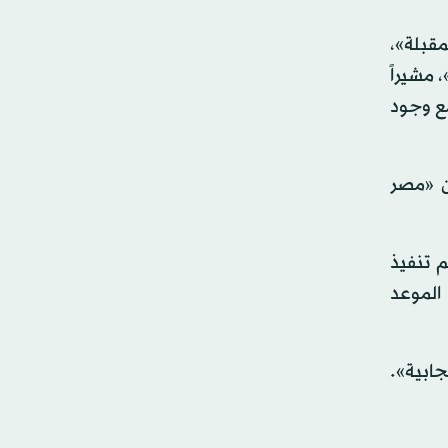
مقبلة»،
مشيراً
مع وجود
ن «مصر
م تنفيذ
الموعد
ابية».