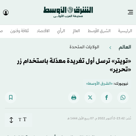
الرئيسية
الشرق الأوسط​
العالم
الرأي
الاقتصاد
ثقافة وفنون
صح
العالم
الولايات المتحدة​
«تويتر» ترسل أول تغريدة معدّلة باستخدام زر
«تحرير»
نيويورك:
«الشرق الأوسط»
T
نُشر: 23:42-2 أكتوبر 2022 م ـ 07 ربيع الأول 1444 هـ
T