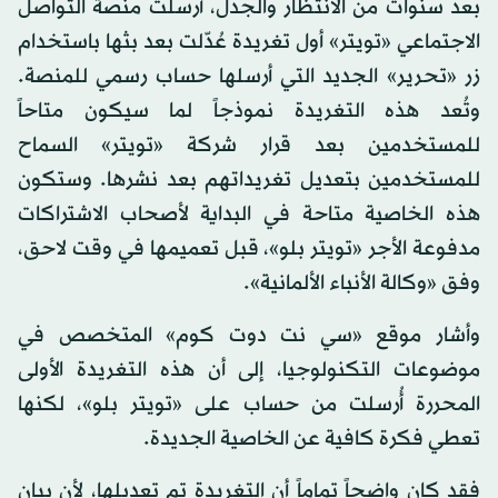
بعد سنوات من الانتظار والجدل، أرسلت منصة التواصل
الاجتماعي «تويتر» أول تغريدة عُدّلت بعد بثها باستخدام
زر «تحرير» الجديد التي أرسلها حساب رسمي للمنصة.
وتُعد هذه التغريدة نموذجاً لما سيكون متاحاً
للمستخدمين بعد قرار شركة «تويتر» السماح
للمستخدمين بتعديل تغريداتهم بعد نشرها. وستكون
هذه الخاصية متاحة في البداية لأصحاب الاشتراكات
مدفوعة الأجر «تويتر بلو»، قبل تعميمها في وقت لاحق،
وفق «وكالة الأنباء الألمانية».
وأشار موقع «سي نت دوت كوم» المتخصص في
موضوعات التكنولوجيا، إلى أن هذه التغريدة الأولى
المحررة أُرسلت من حساب على «تويتر بلو»، لكنها
تعطي فكرة كافية عن الخاصية الجديدة.
فقد كان واضحاً تماماً أن التغريدة تم تعديلها، لأن بيان