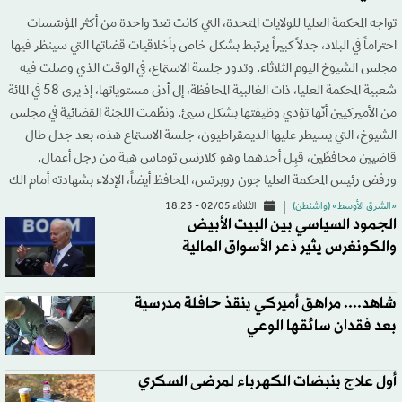
تواجه المحكمة العليا للولايات المتحدة، التي كانت تعدّ واحدة من أكثر المؤسّسات
احتراماً في البلاد، جدلاً كبيراً يرتبط بشكل خاص بأخلاقيات قضاتها التي سينظر فيها
مجلس الشيوخ اليوم الثلاثاء. وتدور جلسة الاستماع، في الوقت الذي وصلت فيه
شعبية المحكمة العليا، ذات الغالبية المحافظة، إلى أدنى مستوياتها، إذ يرى 58 في المائة
من الأميركيين أنّها تؤدي وظيفتها بشكل سيئ. ونظّمت اللجنة القضائية في مجلس
الشيوخ، التي يسيطر عليها الديمقراطيون، جلسة الاستماع هذه، بعد جدل طال
قاضيين محافظَين، قبِل أحدهما وهو كلارنس توماس هبة من رجل أعمال.
ورفض رئيس المحكمة العليا جون روبرتس، المحافظ أيضاً، الإدلاء بشهادته أمام الك
«الشرق الأوسط» (واشنطن)
الثلاثاء 02/05 - 18:23
الجمود السياسي بين البيت الأبيض
والكونغرس يثير ذعر الأسواق المالية
شاهد.... مراهق أميركي ينقذ حافلة مدرسية
بعد فقدان سائقها الوعي
أول علاج بنبضات الكهرباء لمرضى السكري