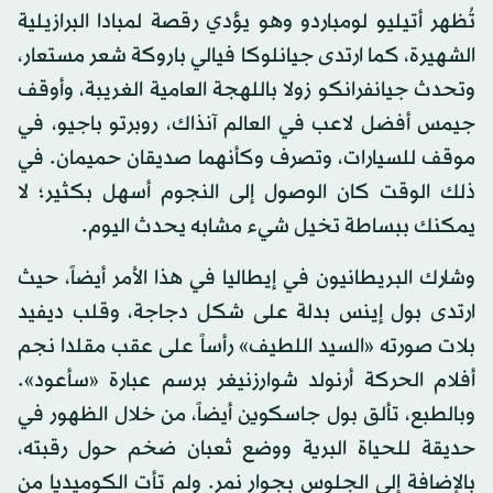
تُظهر أتيليو لومباردو وهو يؤدي رقصة لمبادا البرازيلية
الشهيرة، كما ارتدى جيانلوكا فيالي باروكة شعر مستعار،
وتحدث جيانفرانكو زولا باللهجة العامية الغريبة، وأوقف
جيمس أفضل لاعب في العالم آنذاك، روبرتو باجيو، في
موقف للسيارات، وتصرف وكأنهما صديقان حميمان. في
ذلك الوقت كان الوصول إلى النجوم أسهل بكثير؛ لا
يمكنك ببساطة تخيل شيء مشابه يحدث اليوم.
وشارك البريطانيون في إيطاليا في هذا الأمر أيضاً، حيث
ارتدى بول إينس بدلة على شكل دجاجة، وقلب ديفيد
بلات صورته «السيد اللطيف» رأساً على عقب مقلدا نجم
أفلام الحركة أرنولد شوارزنيغر برسم عبارة «سأعود».
وبالطبع، تألق بول جاسكوين أيضاً، من خلال الظهور في
حديقة للحياة البرية ووضع ثعبان ضخم حول رقبته،
بالإضافة إلى الجلوس بجوار نمر. ولم تأت الكوميديا من