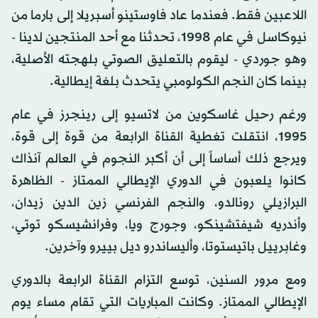
اللاعبين فقط. فعندما عاد فاوستينو أسبريلا إلى بارما من
نيوكاسل في عام 1998، تحدثنا مع أحد المنتجين لدينا -
وهو جوردي - ليقوم بالتعليق الصوتي بلهجته الأصلية،
بينما كان النجم الكولومبي يتحدث بلغة إيطالية.
ورغم رحيل غاسكوين من لاتسيو إلى رينجرز في عام
1995، انتقلت تغطية القناة الرابعة من قوة إلى قوة،
ويرجع ذلك أساساً إلى أن أكبر النجوم في العالم آنذاك
كانوا يلعبون في الدوري الإيطالي الممتاز - الظاهرة
البرازيلي رونالدو، والنجم الفرنسي زين الدين زيدان،
وأندريه شيفتشينكو، وجورج ويا، وفرانشيسكو توتي،
وغابرييل باتيستوتا، وأليساندرو ديل بييرو وآخرين.
ومع مرور السنين، توسع التزام القناة الرابعة بالدوري
الإيطالي الممتاز. وكانت المباريات التي تقام مساء يوم