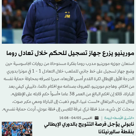
مورينيو يزرع جهاز تسجيل للحكم خلال تعادل روما
استعان جوزيه مورينيو مدرب روما بفكرة مستوحاة من روايات الجاسوسية حين
وضع جهاز تسجيل على خط جانبي للملعب خلال التعادل 1 - 1 في مونزا بدوري
الدرجة الأولى الإيطالي لكرة القدم أمس الأربعاء، مبررا تصرفه بمحاولة حماية نفسه
من الحكام. وهاجم مورينيو، المعروف بصدامه مع الحكام دائما، دانييلي كيفي بعد
المباراة، قائلا إن الحكم البالغ من العمر 38 عاما «أسوأ حكم قابله على الإطلاق».
وقال المدرب البرتغالي «لست غبيا، اليوم ذهبت إلى المباراة ومعي مكبر صوت،
سجلت كل شيء، منذ لحظة تركي غرفة الملابس إلى لحظة عودتي، أردت حماية نفسي».
«الشرق الأوسط» (روما)
الخميس 04/05 - 16:08
نابولي يؤجل فرصة التتويج بالدوري الإيطالي
بنقطة ساليرنيتانا