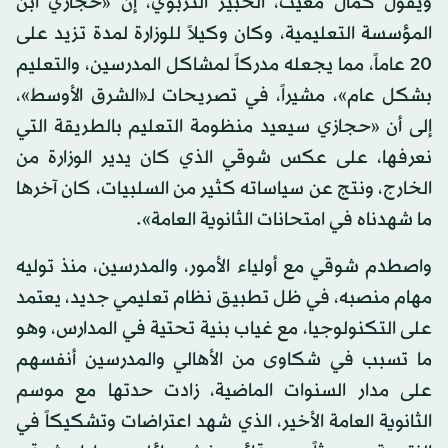
ويقول كمال مغيث، الخبير التربوي، إن «حجازي ابن
المؤسسة التعليمية، وكان وكيلاً للوزارة لمدة تزيد على
20 عاماً، مما يجعله مدركاً لمشاكل المدرسين، والتعليم
بشكل عام»، مشيراً، في تصريحات لـ«الشرق الأوسط»،
إلى أن «حجازي سيعيد منظومة التعليم بالطريقة التي
نعرفها، على عكس شوقي الذي كان يدير الوزارة من
الخارج، ونتج عن سياساته كثير من السلبيات، كان آخرها
ما شهدناه في امتحانات الثانوية العامة».
واصطدم شوقي مع أولياء الأمور، والمدرسين، منذ توليه
مهام منصبه، في ظل تطبيق نظام تعليمي جديد، يعتمد
على التكنولوجيا، مع غياب بنية تحتية في المدارس، وهو
ما تسبب في شكاوى من الأهالي والمدرسين أنفسهم
على مدار السنوات الماضية، زادت حدتها مع موسم
الثانوية العامة الأخير، الذي شهد اعتراضات وتشكيكاً في