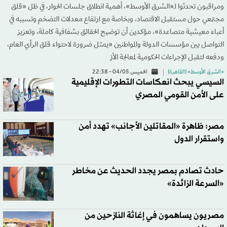
ومراقبون تحدثوا لـ«الشرق الأوسط»، أهمية انطلاق جلسات الحوار، في ظل «قلق
مجتمعي حول مستقبل الاقتصاد، وبخاصة مع ارتفاع معدلات التضخم وتسببه في
أعباء معيشية متصاعدة»، مؤكدين أن توضيح الحقائق بشفافية كاملة، وتعزيز
التواصل بين مؤسسات الدولة والمواطنين «يمثل ضرورة لاحتواء قلق الرأي العام،
ودفعه لتقبل الإجراءات الحكومية لمعالجة الأز
«الشرق الأوسط» (القاهرة)
الخميس 04/05 - 22:38
السيسي يبحث انعكاسات التطورات الإقليمية
على الأمن القومي المصري
مصر: ظاهرة «المقاتلين الأجانب» تهدد أمن
واستقرار الدول
حادث تصادم بمصر يجدد الحديث عن مخاطر
«السرعة الزائدة»
مصريون يساهمون في إغاثة النازحين من