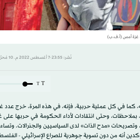
ة غزة أمس (أ.ف.ب)
نُشر: 23:55-7 أغسطس 2022 م ـ 10 مُحرَّم 1444 هـ
T
T
ه، كما في كل عملية حربية، فإنه، في هذه المرة، خرج عدد غ
 بملاحظات، وحتى انتقادات لأداء الحكومة في حربها على غ
، وتصريحات «مدح الذات» لدى السياسيين والجنرالات. وتسا
كدين أنه من دون تسوية جوهرية للصراع الإسرائيلي - الفلسط