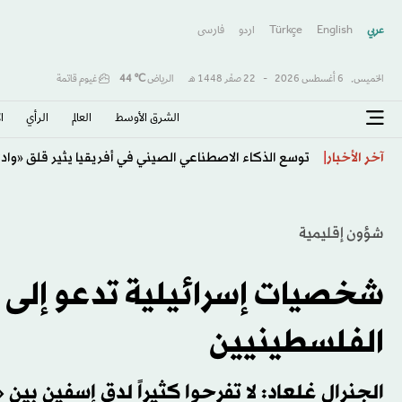
عربي
English
Türkçe
اردو
فارسى
الخميس,
6 أغسطس 2026
-
22 صفَر 1448 هـ
الرياض
℃
44
غيوم قاتمة
الشرق الأوسط​
العالم
الرأي
ا
«كومرتس بنك» يحقق قفزة 94 % في الأرباح... ويبدأ محادثات مع «يونيكريديت»
آخر الأخبار
شؤون إقليمية
شخصيات إسرائيلية تدعو إلى 
الفلسطينيين
الجنرال غلعاد: لا تفرحوا كثيراً لدق إسفين بي