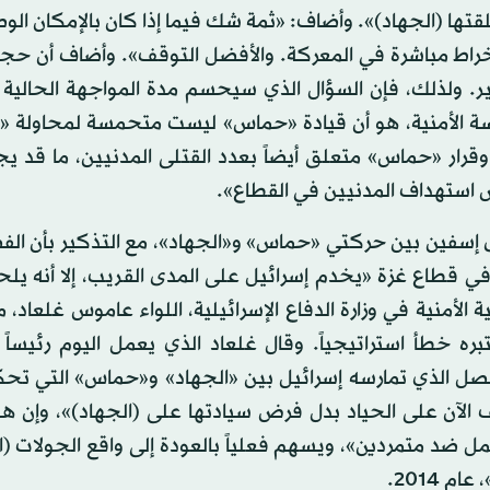
ة التي أطلقتها (الجهاد)». وأضاف: «ثمة شك فيما إذا كان بالإمكان ال
اط مباشرة في المعركة. والأفضل التوقف». وأضاف أن حجم
. ولذلك، فإن السؤال الذي سيحسم مدة المواجهة الحالية و
سة الأمنية، هو أن قيادة «حماس» ليست متحمسة لمحاولة «ا
وقرار «حماس» متعلق أيضاً بعدد القتلى المدنيين، ما قد يج
 استهداف المدنيين في القطاع».
ق إسفين بين حركتي «حماس» و«الجهاد»، مع التذكير بأن الف
قطاع غزة «يخدم إسرائيل على المدى القريب، إلا أنه يلحق
لأمنية في وزارة الدفاع الإسرائيلية، اللواء عاموس غلعاد، مق
ه خطأ استراتيجياً. وقال غلعاد الذي يعمل اليوم رئيساً 
فصل الذي تمارسه إسرائيل بين «الجهاد» و«حماس» التي تحك
الآن على الحياد بدل فرض سيادتها على (الجهاد)»، وإن هذ
ضد متمردين»، ويسهم فعلياً بالعودة إلى واقع الجولات (ال
2014.