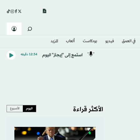
في العمق
فيديو
بودكاست
ألعاب
المزيد
استمع إلى "إيجاز" اليوم
12:34 دقيقه
الأكثر قراءة
اليوم
الأسبوع