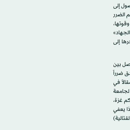
وصول إلى
 الضرر
قوتها،
لجهاد»
رها إلى
صل بين
 ضرراً
الاً في
لجامعة
م غزة،
ا يعفي
قتالية)