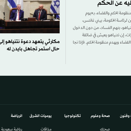
يه عن الحكم
نظومة الحكم والقضاء، بـ«يوم
 لرئاسة الحكومة، بيني غانتس،
نتنياهو، بتهم الفساد، من دون الدخول
ت، إن نتنياهو يعيش في ضائقة
مكارثي يتعهد دعوة نتنياهو إ
قضاء ويهدم منظومة الحكم. فإذا نجا
حال استمر تجاهل بايدن له
 وفنون
صحة وعلوم
تكنولوجيا
يوميات الشرق​
الرياضة
صحتك
مذاقات
رياضة سعودية