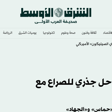
لاقتصاد
ثقافة وفنون
صحة وعلوم
تكنولوجيا
يوميات الشرق​
الرياضة
حل جذري للصراع مع
ن «حماس» و«الجهاد»