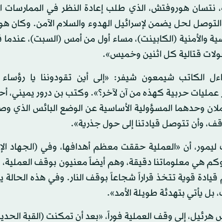
، نتسان هوروفتش، الذي طلب إعادة النظر في الممارسات ال
التوصل لحل يضمن لإسرائيل الهدوء والسلام الآمن. وكان ه
 والأمنية (الكابينت)، مساء أول من أمس (السبت)، عندما ق
جولات قتالية كل اثنين وخميس».
 الكاتب شيمعون شيفر: «إلى أين تقودوننا يا رؤساء ا
رز عمليات حربية كهذه من آن لآخر؟». وكتب بن درور يميني، أ
ان وحدهما المسؤولية الأساسية عن الوضع البائس الذي وصلن
ف، وأن تتوصل قيادتنا إلى حول جذرية».
يمور، أن «العملية حققت معظم أهدافها، وفي (الجهاد الإ
 وكم هي معلوماتنا دقيقة، وهم أيضاً معنيون بوقف العملية،
يادة قوية تتخذ قراراً شجاعاً بوقف النار. وفي هذه الحالة ي
بل يأتي بتهدئة طويلة الأمد».
ئيل، إلى وقف العملية فوراً، «بعد أن تمكنت (القبة الحدي