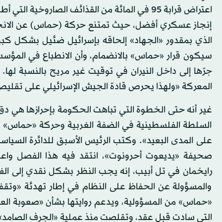
اعتراض قرابة 95 في المائة من القذائف الصاروخي
إنجاز عسكري أفضل، حيث تمتنع حركة (حماس) عن الانخر
الذي بمقدور «الجهاد» إلحاقه بإسرائيل ضئيل بشكل كبير
سيكون قرار «حماس» بالانضمام، وأن الانطباع في المؤس
جرّها إلى داخل النيران في توقيت غير مريح بالنسبة لها. 
المعركة «ولهذا يحرص قادة الجيش الإسرائيلي على تقليص
غير أنه حتى الخطوة التي تباهت الحكومة بإحرازها هي د
السلطة الفلسطينية في الضفة الغربية وحركة «حماس» في 
على المدى البعيد». وكتب الرئيس الأسبق للدائرة السياسية ا
صحيفة «يديعوت أحرونوت»، انتقد فيه هذا الفصل واعتبر
رايخمان في تل أبيب، إنه يجب النظر بشكل نقدي إلى ال
والمسؤولة عن الحفاظ على النظام في إطار تهدئة «وتقف 
«حماس» من المسؤولية، ويدعم روايتها بشأن «صعوبة العمل 
التي سادت قبل عقد، وتقلصت منذ عملية «الجرف الصامد»، عام 