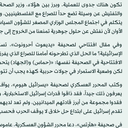
تكون هناك جدوى للعملية. وبرز بين هؤلاء، وزير الصحة
والتفتيش عن وسيلة تضع حداً للصراع مع الفلسطينيين، و
يتكلم في اجتماع المجلس الوزاري المصغر للشؤون السياسية
الأوان لأن نفتش عن حلول جوهرية تمنعنا من الخروج إلى 
وفي مقال افتتاحي لصحيفة «يديعوت أحرونوت»، تساءل
الإسرائيلية؟ ما الحل الذي تطرحونه أمامنا للصراع الذي يف
الافتتاحية في الصحيفة نفسها: «(حماس) و(الجهاد) يتحمل
لكن وضعية الاستمرار في جولات حربية كهذه يجب أن تتوق
وكتب المحرر العسكري لصحيفة «يسرائيل هيوم»، يوآف ل
يعرفون ذلك جيداً، فقد ذاقوا قدرات إسرائيل الاستخبارية،
فقدوا مجموعة من أبرز قادتهم الميدانيين، ولم تعد لديهم ق
تقدم إسرائيل على ابتداع حل خلاق لا يوقف الحرب فحسب، 
في صحيفة «هآرتس»، دعا محرر الشؤون العسكرية، عاموس هر