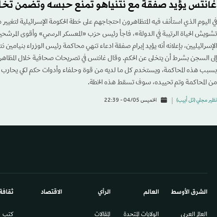
غانتس يؤيد صفقة مع نتنياهو تمنع حبسه وتضمن تخل
في اليوم الذي استأنف فيه المتظاهرون احتجاجهم على خطة الحكومة الإسرائيلية لتغيير م
تشويش الحياة الرتيبة في الدولة»، فاجأ رئيس حزب «المعسكر الرسمي» وأقوى المرشحين
الإسرائيليين، بإعلانه أنه يؤيد إبرام صفقة ادعاء تنهي محاكمة رئيس الوزراء بنيامين 
إلى السجن بشرط أن يتخلى عن الحكم. وقال غانتس في تصريحات صحافية خلال المظاهرا
بسبب هذه المحاكمة، ويستخدم كل ما لديه من قوة وحلفاء وأدوات حكم لكي يحارب ال
من المحاكمة وتم تحييده، سوف تسقط هذه الخطة.
نظير مجلي (تل أبيب)
الخميس 04/05 - 22:39
الشرق الأوسط​
العالم
الرأي
الاقتصاد
ثقافة
العالم العربي
الولايات المتحدة
المقالات
كتب