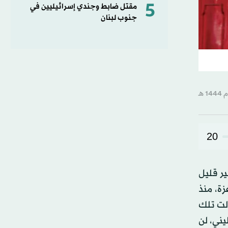
5
مقتل ضابط وجندي إسرائيليين في
جنوب لبنان
20
ير قليل
زة، منذ
ءلت تلك
يني، لن