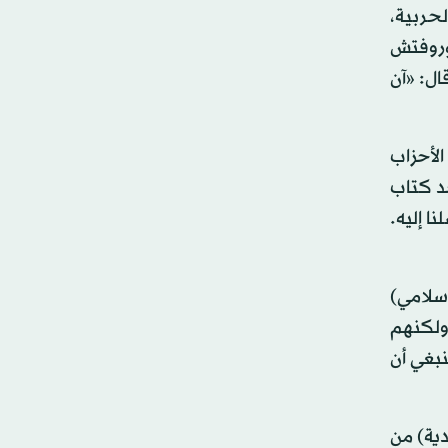
حربية،
وروفتش
ال: «آن
لأحزاب
حد كتاب
ا إليه.
سلامي)
 ولكنهم
نبغي أن
دية) من