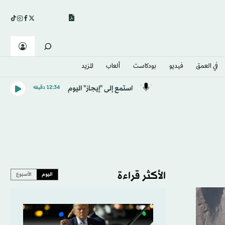
في العمق
فيديو
بودكاست
ألعاب
المزيد
استمع إلى "إيجاز" اليوم
12:34 دقيقه
الأكثر قراءة
اليوم
الأسبوع