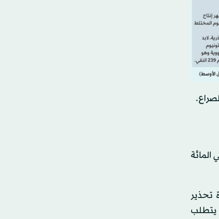
لصراع.
يوم الذي خصبته إيران بنسبة 60 في المائة، وهي نسبة قريبة من درجة النقاء البالغة 90 في المائة
 تحذير
ل يتطلب