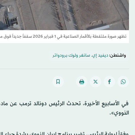
تظهر صورة ملتقطة بالأقمار الصناعية في 1 فبراير 2026 سقفاً جديداً فوق مبنى كان قد دمر سابقاً في موقع أصفهان النووي بإيران (بلانت لبس - رويترز)
واشنطن:
ديفيد إي. سانغر
و
لوك برودواتر
في الأسابيع الأخيرة، تحدث الرئيس دونالد ترمب عن مادة 
النووي».
وفقاً لرواية الرئيس، تضرر برنامج إيران النووي بشدة جراء 