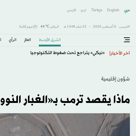
عربي
English
Türkçe
اردو
فارسى
الخميس,
6 أغسطس 2026
-
22 صفَر 1448 هـ
الرياض
℃
44
غيوم قاتمة
الشرق الأوسط​
العالم
الرأي
ا
«نيكي» يتراجع تحت ضغوط التكنولوجيا
آخر الأخبار
شؤون إقليمية
ماذا يقصد ترمب بـ«الغبار النوو