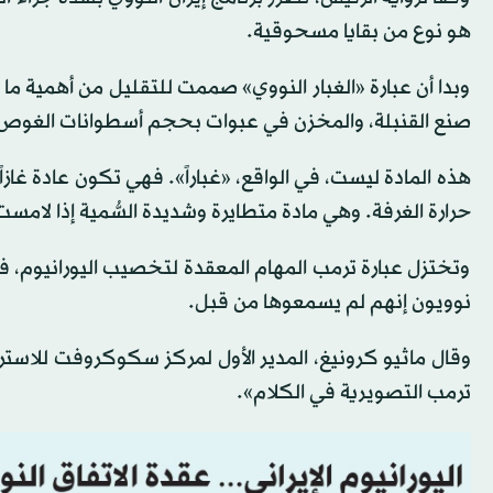
هو نوع من بقايا مسحوقية.
وبدا أن عبارة «الغبار النووي» صممت للتقليل من أهمية ما 
صنع القنبلة، والمخزن في عبوات بحجم أسطوانات الغوص ال
هذه المادة ليست، في الواقع، «غباراً». فهي تكون عادة غاز
حرارة الغرفة. وهي مادة متطايرة وشديدة السُّمية إذا لامس
وتختزل عبارة ترمب المهام المعقدة لتخصيب اليورانيوم، فض
نوويون إنهم لم يسمعوها من قبل.
وقال ماثيو كرونيغ، المدير الأول لمركز سكوكروفت للاست
ترمب التصويرية في الكلام».