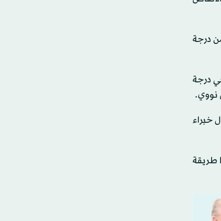
من درجة
في درجة
 نووي.
ل خبراء
ا طريقة