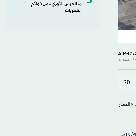
5
بـ«الحرس الثوري» من قوائم
العقوبات
20
«الغبار
الأنقاض