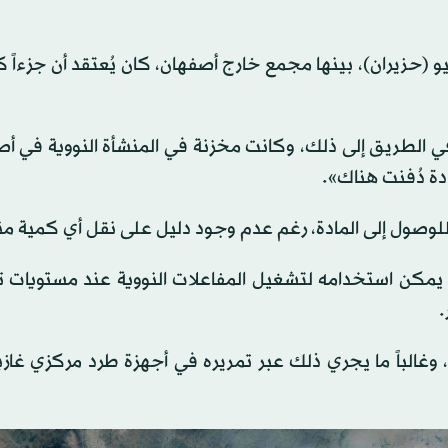
 (حزيران)، بينها مجمع خارج أصفهان، كان يُعتقد أن جزءاً كب
في الطريق إلى ذلك، وكانت مخزنة في المنشأة النووية في أ
دة دُفنت هناك».
 للوصول إلى المادة، رغم عدم وجود دليل على نقل أي كمية من
توي اليورانيوم على نظير مشع نادر يُسمى «يو-235»، يمكن استخدامه لتشغيل المفاعلات النووية عند م
.
تمثل هدف تخصيب اليورانيوم في رفع نسبة «يو-235»، وغالباً ما يجري ذلك عبر تمريره في أجهزة طرد مركز