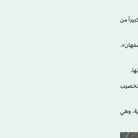
يراً من
صفهان».
ها.
ستويات تخصيب
ي غازية، وهي