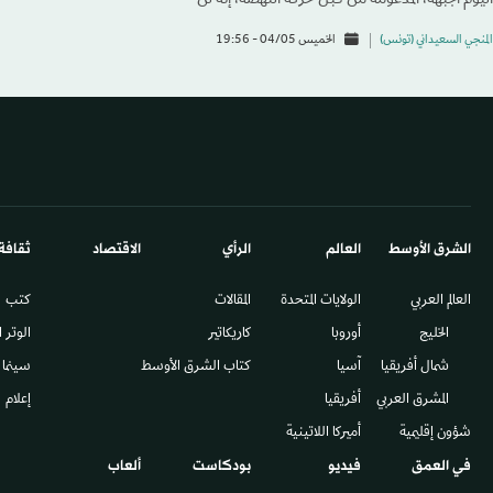
اليوم الجبهة، المدعومة من قبل حركة النهضة، إنّه لن
المنجي السعيداني (تونس)
الخميس 04/05 - 19:56
الشرق الأوسط​
العالم
الرأي
الاقتصاد
ثقافة
العالم العربي
الولايات المتحدة
المقالات
كتب
الخليج
أوروبا
كاريكاتير
الوتر 
شمال أفريقيا
آسيا
كتاب الشرق الأوسط
سينما
المشرق العربي
أفريقيا
إعلام
شؤون إقليمية
أميركا اللاتينية
في العمق
فيديو
بودكاست
ألعاب