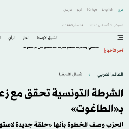
عربي
English
Türkçe
اردو
فارسى
السبت,
8 أغسطس 2026
-
24 صفَر 1448 هـ
الشرق الأوسط​
العالم
الرأي
ا
الأهلي يتحرك لضم مارك كاسادو من برشلونة
آخر الأخبار
العالم العربي
شمال افريقيا
الشرطة التونسية تحقق مع زعي
بـ«الطاغوت»
الحزب وصف الخطوة بأنها «حلقة جديدة لاسته