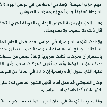
اتهم حزب النهضة الإسلامي المعارض في تونس اليوم (ال
الشرطة تحقيقاً جديداً مع زعيمه راشد الغنوشي
وقال الحزب إن فرقة الحرس الوطني بالعوينة تجري التحقي
قال ذلك «لا تلميحاً ولا تصريحاً».
وازدادت الأزمة السياسية في تونس حدة خلال العام ا
السلطات، ومنح نفسه سلطات واسعة ضمن دستور جديد، ت
باستمرار أن تحركاته كانت ضرورية لإنقاذ تونس من سنوا
يصف حزب النهضة وأحزاب أخرى تحركات سعيد بأنها انقلا
عليه، الذي تقول أرقام رسمية إن 30.5 في المائة من التونسيين صوتوا فيه، غير قانونيين.
وكان الغنوشي قد مثل أمام قاضٍ الشهر الماضي للرد على
الاتهامات بأنها «استهداف سياسي».
وقال حزب النهضة في بيان اليوم: «ما يحصل هو حلقة ج