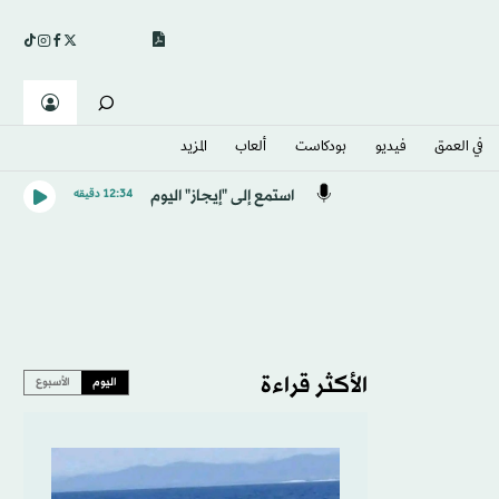
في العمق
فيديو
بودكاست
ألعاب
المزيد
استمع إلى "إيجاز" اليوم
12:34 دقيقه
الأكثر قراءة
اليوم
الأسبوع