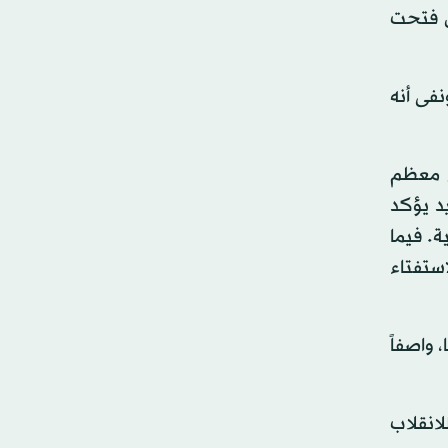
ن فتحت
نفى أنه
ى معظم
د يؤكد
. فيما
ستفتاء
واصفاً
انقلاب