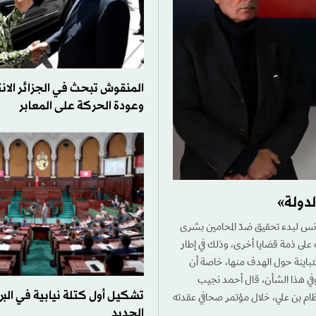
المنقوش تبحث في الجزائر الانت
وعودة الحركة على المعابر
تونس لبدء تحقيق ضدّ المحامين بشرى
 على ذمة قضايا أخرى، وذلك في إطار
تباينة حول الهدف منها، خاصة أن
وفي هذا الشأن، قال أحمد نجيب
تشكيل أول كتلة نيابية في البر
ام بن علي، خلال مؤتمر صحافي عقدته
الجديد