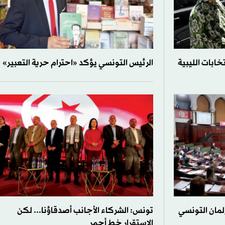
خابات الليبية
الرئيس التونسي يؤكد «احترام حرية التعبير»
لمان التونسي
تونس: الشركاء الأجانب أصدقاؤنا... لكن
الاستقرار خط أحمر