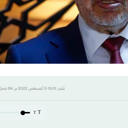
نُشر: 13:31-3 أغسطس 2022 م ـ 06 مُحرَّم 1444 هـ
T
T