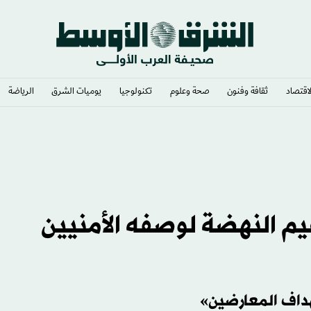
لاقتصاد
ثقافة وفنون
صحة وعلوم
تكنولوجيا
يوميات الشرق​
الرياضة
م النهضة لوصفه الأمنيين
داف المعارضين»