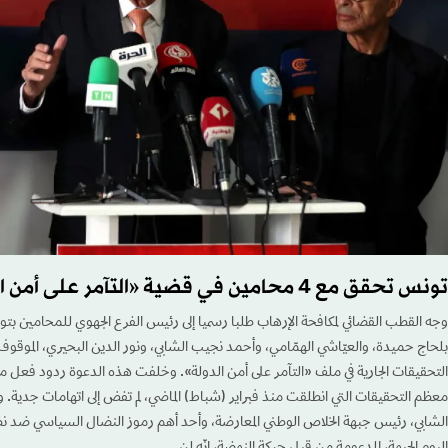
تونس تحقق مع 4 محامين في قضية «التآمر على أمن الدولة»
وجه القطب القضائي لمكافحة الإرهاب طلبا رسميا إلى رئيس الفرع الجهوي للمحامين ب
بلحاج حميدة، والعيّاشي الهمّامي، وأحمد نجيب الشابي، ونور الدين البحيري، الموقوف
التحقيقات الجارية في ملف «التآمر على أمن الدولة». وخلفت هذه الدعوة ردود فعل م
معظم التحقيقات التي انطلقت منذ فبراير (شباط) الماضي، لم تفض إلى اتهامات جدية. 
الشابي، رئيس جبهة الخلاص الوطني المعارضة، وأحد أهم رموز النضال السياسي ضد نظ