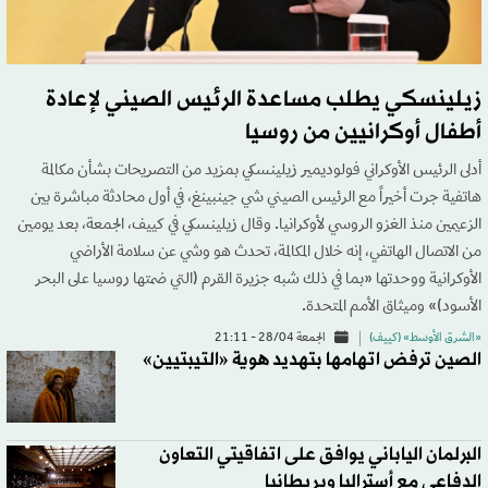
زيلينسكي يطلب مساعدة الرئيس الصيني لإعادة
أطفال أوكرانيين من روسيا
أدلى الرئيس الأوكراني فولوديمير زيلينسكي بمزيد من التصريحات بشأن مكالمة
هاتفية جرت أخيراً مع الرئيس الصيني شي جينبينغ، في أول محادثة مباشرة بين
الزعيمين منذ الغزو الروسي لأوكرانيا. وقال زيلينسكي في كييف، الجمعة، بعد يومين
من الاتصال الهاتفي، إنه خلال المكالمة، تحدث هو وشي عن سلامة الأراضي
الأوكرانية ووحدتها «بما في ذلك شبه جزيرة القرم (التي ضمتها روسيا على البحر
الأسود)» وميثاق الأمم المتحدة.
«الشرق الأوسط» (كييف)
الجمعة 28/04 - 21:11
الصين ترفض اتهامها بتهديد هوية «التيبتيين»
البرلمان الياباني يوافق على اتفاقيتي التعاون
الدفاعي مع أستراليا وبريطانيا