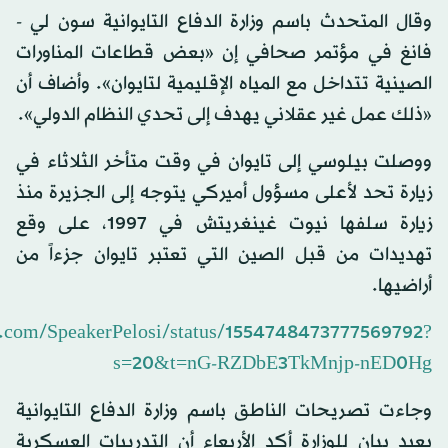
وقال المتحدث باسم وزارة الدفاع التايوانية سون لي -
فانغ في مؤتمر صحافي إن «بعض قطاعات المناورات
الصينية تتداخل مع المياه الإقليمية لتايوان». وأضاف أن
«ذلك عمل غير عقلاني يهدف إلى تحدي النظام الدولي».
ووصلت بيلوسي إلى تايوان في وقت متأخر الثلاثاء في
زيارة تحد لأعلى مسؤول أميركي يتوجه إلى الجزيرة منذ
زيارة سلفها نيوت غينغريتش في 1997، على وقع
تهديدات من قبل الصين التي تعتبر تايوان جزءاً من
أراضيها.
er.com/SpeakerPelosi/status/1554748473777569792?
s=20&t=nG-RZDbE3TkMnjp-nED0Hg
وجاءت تصريحات الناطق باسم وزارة الدفاع التايوانية
بعيد بيان للوزارة أكد الأربعاء أن التدريبات العسكرية