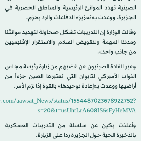
الصينية تهدد الموانئ الرئيسية والمناطق الحضرية في
الجزيرة، ووعدت بـ«تعزيز» الدفاعات والرد بحزم.
وقالت الوزارة إن التدريبات تشكل «محاولة لتهديد موانئنا
ومدننا المهمة ولتقويض السلام والاستقرار الإقليميين
من جانب واحد».
وعبر القادة الصينيون عن غضبهم من زيارة رئيسة مجلس
النواب الأميركي لتايوان التي تعتبرها الصين جزءاً من
أراضيها ووعدت بـ«إعادة توحيدها» بالقوة إذا لزم الأمر.
ter.com/aawsat_News/status/1554487023678922752?
s=20&t=usUhtLrA608IS5sFyHeMVA
وأعلنت بكين عن سلسلة من التدريبات العسكرية
بالذخيرة الحية حول الجزيرة ردا على الزيارة.