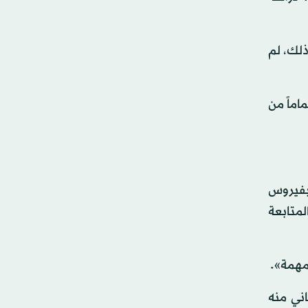
ذلك، لم
مائة قد لا يتعافون تماماً من
 بفيروس
متابعة
مهمة».
ني منه