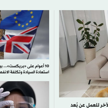
10 أعوام على «بريكست»... ب
استعادة السيادة وتكلفة الانفص
آخر للعمل عن بُعد