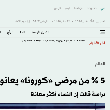
عربي
English
Türkçe
اردو
فارسى
الخميس,
6 أغسطس 2026
-
22 صفَر 1448 هـ
الرياض
℃
38
غيوم قاتمة
الشرق الأوسط​
العالم
الرأي
ا
«الاتحاد الإنجليزي» يسحب دعمه لإنفانتينو
آخر الأخبار
العالم
5 % من مرضى «كورونا» يعانون فقداناً طويلاً للشم والتذوق
دراسة قالت إن النساء أكثر معاناة