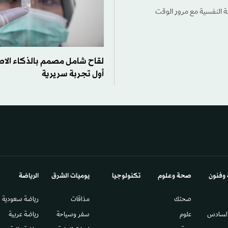
ة النفسية مع مرور الوقت
لقاح شامل مصمم بالذكاء الا
أول تجربة سريرية
 وفنون
صحة وعلوم
تكنولوجيا
يوميات الشرق​
الرياضة
صحتك
مذاقات
رياضة سعودية
السادس​
علوم
سفر وسياحة
رياضة عربية