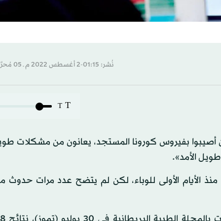
نُشر: 01:15-2 أغسطس 2022 م ـ 05 مُحرَّم 1444 هـ
T
T
ة من الأشخاص الذين أصيبوا بفيروس كورونا المستجد، يعانون من مشكلات طوي
ويل الأمد».
نذ الأيام الأولى للوباء، لكن لم يتضح عدد مرات حدوث م