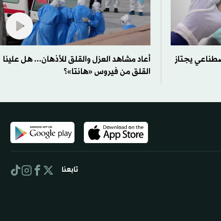
صطناعي يجتاز
أعاد مشاهد العزل والقلق للأذهان... هل علينا
القلق من فيروس «هانتا»؟
تابعنا