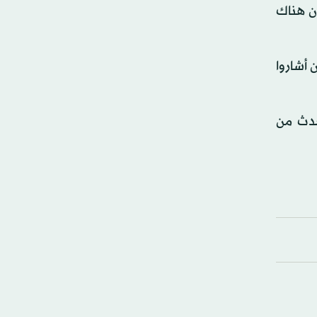
ون هناك
 أشاروا
 الأحدث من