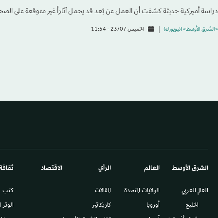
دراسة أميركية حديثة كشفت أن العمل عن بُعد قد يحمل آثاراً غير متوقعة على الصح
«الشرق الأوسط» (نيويورك)
الخميس 23/07 - 11:54
الشرق الأوسط​
العالم
الرأي
الاقتصاد
ثقافة
العالم العربي
الولايات المتحدة
المقالات
كتب
الخليج
أوروبا
كاريكاتير
الوتر 