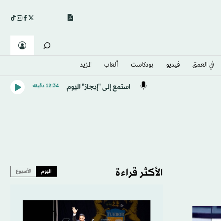
في العمق
فيديو
بودكاست
ألعاب
المزيد
استمع إلى "إيجاز" اليوم
12:34 دقيقه
الأكثر قراءة
اليوم
الأسبوع