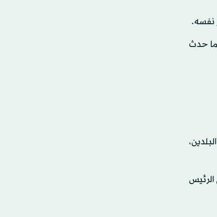
 نفسه.
لما حدث
لبلدين،
 الرئيس