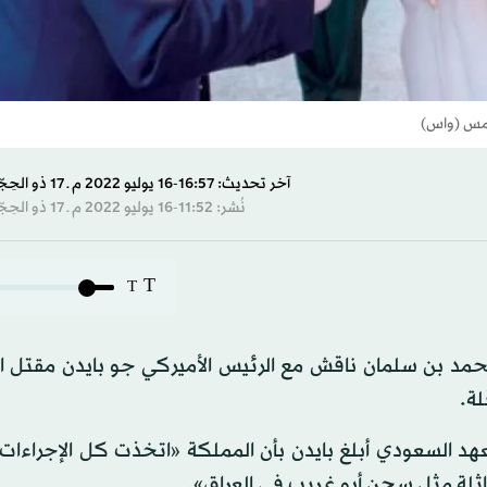
أمس (واس)
آخر تحديث: 16:57-16 يوليو 2022 م ـ 17 ذو الحِجّة 1443 هـ
نُشر: 11:52-16 يوليو 2022 م ـ 17 ذو الحِجّة 1443 هـ
T
T
محمد بن سلمان ناقش مع الرئيس الأميركي جو بايدن مقتل ا
ة.
عهد السعودي أبلغ بايدن بأن المملكة «اتخذت كل الإجراءا
ثلة مثل سجن أبو غريب في العراق».