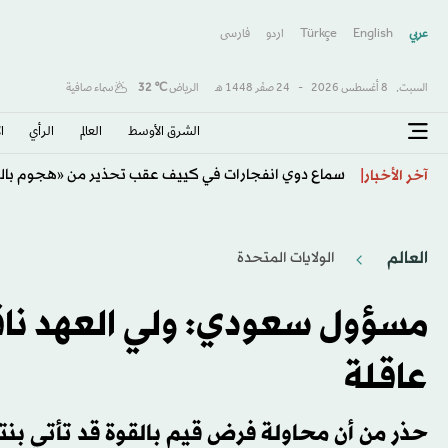
عربي
English
Türkçe
اردو
فارسى
السبت,
8 أغسطس 2026
-
24 صفَر 1448 هـ
الرياض
℃
32
سماء صافية
الشرق الأوسط​
العالم
الرأي
ا
سماع دوي انفجارات في كييف عقب تحذير من «هجوم بال
آخر الأخبار
العالم
الولايات المتحدة​
مسؤول سعودي: ولي العهد نا
عاقلة
حذر من أن محاولة فرض قيم بالقوة قد تأتي بن