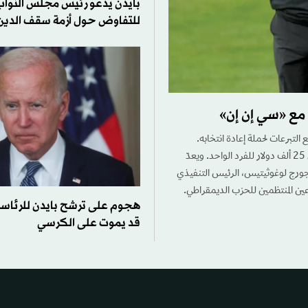
بايدن يدعو رئيس مجلس النواب
للتفاوض حول أزمة سقف الدين
مع «سي إن إن»
التبرعات لحملة إعادة انتخابه.
ويستضيف الحفل المدير التنفيذي السابق لشركة «بلاكستون»، وتصل قيمة التذكرة إلى 25 ألف دولار للفرد الواحد. ويعدّ
جورج لوغوثيتيس، الرئيس التنفيذي
رعين المنتظمين للحزب الديمقراطي.
هجوم على ترشح بايدن للرئاس
قد يموت على الكرسي