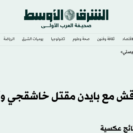
لاقتصاد
ثقافة وفنون
صحة وعلوم
تكنولوجيا
يوميات الشرق​
الرياضة
يستي»
قش مع بايدن مقتل خاشقجي وأ
تائج عكسية