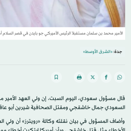
الأمير محمد بن سلمان مستقبلاً الرئيس الأميركي جو بايدن في قصر السلام 
جدة:
«الشرق الأوسط»
قال مسؤول سعودي، اليوم السبت، إن ولي العهد الأمير 
السعودي جمال خاشقجي ومقتل الصحافية شيرين أبو عاقل
وأضاف المسؤول في بيان نقلته وكالة «رويترز» أن ولي ال
الأخطاء مثل قتل خاشقجي وبأن أميركا ارتكبت أخطاء مما