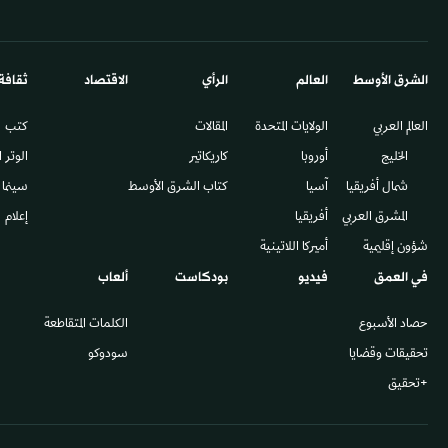
الشرق الأوسط​
العالم
الرأي
الاقتصاد
ثقافة
العالم العربي
الولايات المتحدة
المقالات
كتب
الخليج
أوروبا
كاريكاتير
الوتر 
شمال أفريقيا
آسيا
كتاب الشرق الأوسط
سينما
المشرق العربي
أفريقيا
إعلام
شؤون إقليمية
أميركا اللاتينية
في العمق
فيديو
بودكاست
ألعاب
حصاد الأسبوع
الكلمات المتقاطعة
تحقيقات وقضايا
سودوكو
+تحقيق