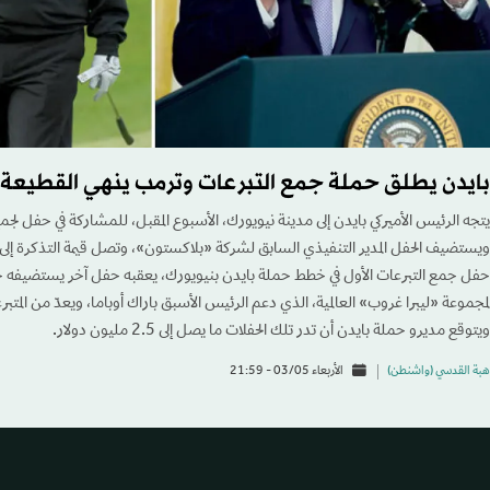
بايدن يطلق حملة جمع التبرعات وترمب ينهي القطيعة 
يتجه الرئيس الأميركي بايدن إلى مدينة نيويورك، الأسبوع المقبل، للمشاركة في حفل لجمع 
حفل جمع التبرعات الأول في خطط حملة بايدن بنيويورك، يعقبه حفل آخر يستضيفه 
لمجموعة «ليبرا غروب» العالمية، الذي دعم الرئيس الأسبق باراك أوباما، ويعدّ من المتب
ويتوقع مديرو حملة بايدن أن تدر تلك الحفلات ما يصل إلى 2.5 مليون دولار.
هبة القدسي (واشنطن)
الأربعاء 03/05 - 21:59