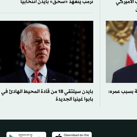
 الأميركي
ترمب يتعهد «سحق» بايدن انتخابياً
ة بسبب عمره:
بايدن سيلتقي 18 من قادة المحيط الهادئ في
بابوا غينيا الجديدة