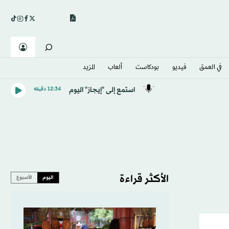
في العمق
فيديو
بودكاست
ألعاب
المزيد
استمع إلى "إيجاز" اليوم
12:34 دقيقه
الأكثر قراءة
اليوم
الأسبوع