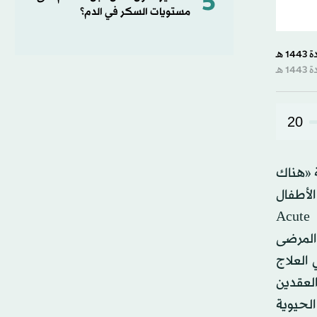
5
مستويات السكر في الدم؟
20
ة «هناك
لأطفال
والجراحة والإسعاف كطبيب مقيم ومعالج، وهي أن المريض المحتمل إصابته بالتهاب حاد في الزائدة الدودية Acute
 المرضى
 العلاج
لعقدين
الحيوية