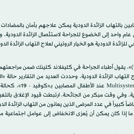
ابين بالتهاب الزائدة الدودية يمكن علاجهم بأمان بالمضادات 
واحد إلى الخضوع للجراحة لاستئصال الزائدة الدودية. ولذ
زائدة الدودية هو الخيار الروتيني لعلاج التهاب الزائدة الدو
وتحت عنوان «التهاب الزائدة الدودية في عصر (كوفيد – 19)»، يقول أطباء الجراحة في كليفلاند كلينك ضمن مر
أسئلة جديدة حول علاج التهاب الزائدة الدودية. وحددت العديد من التقارير حالة «
الالتهابية متعددة الأجهزة» Multisystem Inflammatory Syndrome
ودية. وفي وقت مبكر من الجائحة، ارتبطت قيود الإغلاق بالتغ
اً كبيراً في عدد المرضى الذين يعانون من التهاب الزائدة الد
تبار ما إذا كان يمكن أن يُعزى الانخفاض إلى عوامل اجتماعية مت