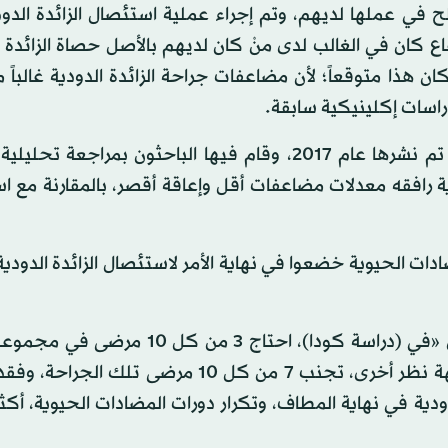
ح في عملها لديهم، وتم إجراء عملية استئصال الزائدة الدو
اع كان في الغالب لدى منْ كان لديهم بالأصل حصاة الزائدة ا
ن هذا متوقعاً؛ لأن مضاعفات جراحة الزائدة الدودية غالباً 
دراسات إكلينيكية سابقة.
وأشار الباحثون أيضاً إلى دراسة أخرى، غير «دراسة كودا»، تم نشرها عام 2017، وقام فيها الباحثون بم
ية رافقه معدلات مضاعفات أقل وإعاقة أقصر، بالمقارنة مع 
ت الحيوية خضعوا في نهاية الأمر لاستئصال الزائدة الدودية 
وفي استنتاجاتهم بالنسبة للمرضى البالغين، قال الباحثون «في (دراسة كودا)، احتاج 3
بالمضادات الحيوية إلى الجراحة في النهاية. ولكن من وجهة نظر أخرى، تجنب 7 من كل 10 مرضى
دية في نهاية المطاف، وتكرار دورات المضادات الحيوية، أكث