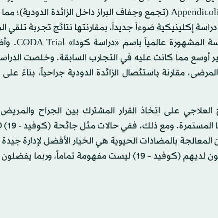
واستبعد المرضى الذين يعانون من حصاة الزائدة الدودية Appendicolith (تجمع وجفاف البراز داخل الزائدة الدو
اسة إكلينيكية ضوءاً جديداً، بمقارنتها نتائج تجربة تلقي ا
الحيوية، مع استئصال الزائدة الدودية جراحيا
ر أوسع مما كانت عليه في التجارب السابقة. وخلصت الدراسة
ضى، مقارنة باستئصال الزائدة الدودية جراحياً، بناءً على 
 العلاجي على اتخاذ القرار المشترك بين الجراح والمريض
استئصال
المعالجة بالمضادات الحيوية هي الخيار الأفضل لإدارة جيدة ل
كما أن تأثيرات الجراحة والتخدير لدى المرضى الذين قد يكون لديهم (كوفيد – 19) ليست مفهومة تماماً، 