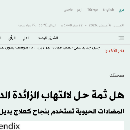
عربي
English
Türkçe
اردو
فارسى
الخميس,
6 أغسطس 2026
-
22 صفَر 1448 هـ
الرياض
℃
33
سماء صافية
الشرق الأوسط​
العالم
الرأي
ا
جيل جديد على أعتاب قيادة البرازيل... 10 مواهب يعوّل عليها أنشيلوتي
آخر الأخبار
صحتك
هل ثمة حل لالتهاب الزائدة الد
المضادات الحيوية تستخدم بنجاح كعلاج بديل