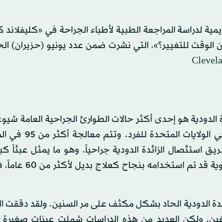
مية لدراسة المراجعة الطبية لأطباء الجراحة في «كليفلاند 
ان الوقت للتغيير؟»، التي نشرت ضمن عدد يونيو (حزيران) ال
 الدودية هو إحدى أكثر حالات الطوارئ الجراحية العامة شيوع
يُقدر خطر الإصابة على مدى الحياة بنسبة 9 في المائة ف
ق استئصال الزائدة الدودية جراحياً. وهو ما يمثل عبئاً كبي
الرعاية الصحية. وعلى الرغم من أن العلاج بالمضادات الحيو
ئدة الدودية الحاد بشكل مكثف على مر السنين. ولقد دققت ا
بالغين، ولكن العديد من هذه الدراسات شملت عينات صغيرة 