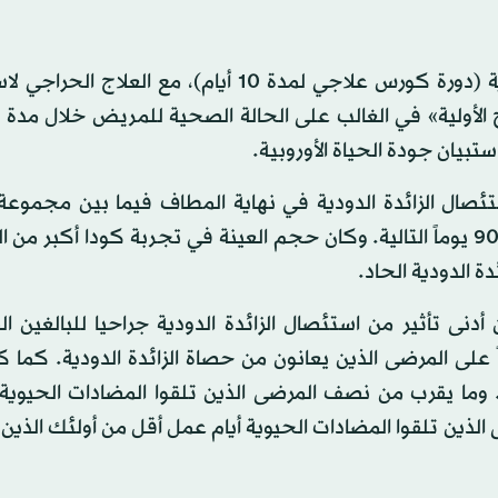
وللتوضيح، قارنت «دراسة كودا» العلاج بالمضادات الحيوية (دورة كورس علاجي لمدة 10 أيام)، مع
تبيان جودة الحياة الأوروبية.
ئصال الزائدة الدودية في نهاية المطاف فيما بين مجموعة 
المضادات الحيوية، ومعدل المضاعفات لدى المرضى خلال 90 يوماً التالية. وكان حجم العينة في تجربة كودا أكب
ة الدودية الحاد.
دنى تأثير من استئصال الزائدة الدودية جراحيا للبالغين ا
اً على المرضى الذين يعانون من حصاة الزائدة الدودية. كما ك
. وما يقرب من نصف المرضى الذين تلقوا المضادات الحيوية
لذين تلقوا المضادات الحيوية أيام عمل أقل من أولئك الذي