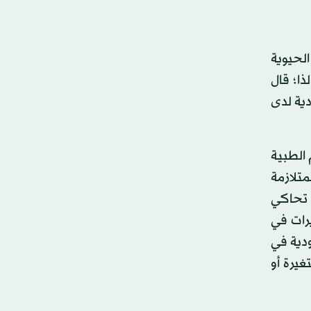
الحيوية
ا؛ قال
دية لدى
اجعتهم الطبية
المتلازمة
 عند الأطفال المصابين بـ«كوفيد - 19»، كحالة تحاكي
يرات في
ودية في
غيرة أو