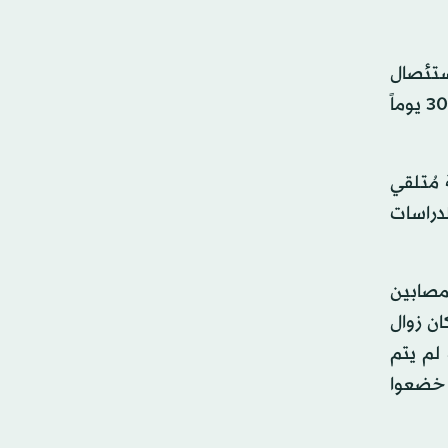
 العلاج الحراجي لاستئصال
الزائدة الدودية في 25 مركزاً طبياً أميركياً. وركزت «النتائج الأولية» في الغالب على الحالة الصحية للمريض خلال مدة 30 يوماً
مُتلقي
ر من الدراسات
لمصابين
ان زوال
 لم يتم
ن خضعوا