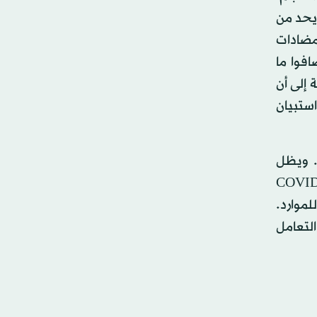
دية)؛ مما يحد من
لمضادات
ً». وهي الدراسة المشهورة عالمياً باسم «دراسة كودا» CODA Trial. وأضافوا ما
 إلى أن
استبيان
. ويظل
 الزائدة الدودية جراحياً هو تفضيلنا العام وتوصيتنا المستمرة. ومع ذلك، ففي حالات مثل جائحة (كوفيد - 19) COVID
لموارد.
وربما يفضلون التعامل