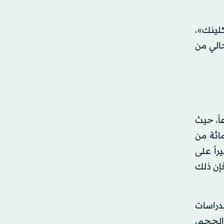
كلينك»،
حالي من
اً، حيث
ي الولايات المتحدة للفرد. وتتم معالجة أكثر من 95 في المائة من
راً على
ية قد تم استخدامه بنجاح كعلاج بديل لأكثر من 60 عاماً، فإن ذلك
لدراسات
الحجم،