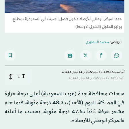
حدد المركز الوطني للأرصاد دخول فصل الصيف في السعودية بمطلع
يونيو المقبل (الشرق الأوسط)
الرياض:
محمد المطيري
آخر تحديث: 18:58-15 مايو 2022 م ـ 14 شوّال 1443 هـ
T
T
نُشر: 18:56-15 مايو 2022 م ـ 14 شوّال 1443 هـ
سجلت محافظة ⁧‫جدة‬⁩ (غرب السعودية) أعلى درجة حرارة
في المملكة، اليوم (الأحد)‬⁩، بـ48.3 درجة مئوية، فيما جاء
مشعر عرفة ثانياً بـ‬⁩47.5 درجة مئوية، بحسب ما أعلنه
«المركز الوطني للأرصاد».