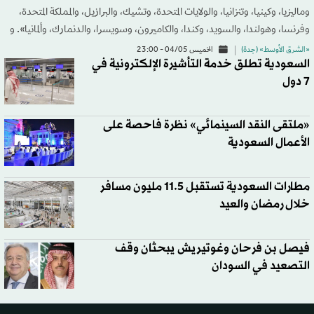
وماليزيا، وكينيا، وتنزانيا، والولايات المتحدة، وتشيك، والبرازيل، والمملكة المتحدة،
وفرنسا، وهولندا، والسويد، وكندا، والكاميرون، وسويسرا، والدنمارك، وألمانيا». و
«الشرق الأوسط» (جدة)
الخميس 04/05 - 23:00
السعودية تطلق خدمة التأشيرة الإلكترونية في
7 دول
«ملتقى النقد السينمائي» نظرة فاحصة على
الأعمال السعودية
مطارات السعودية تستقبل 11.5 مليون مسافر
خلال رمضان والعيد
فيصل بن فرحان وغوتيريش يبحثان وقف
التصعيد في السودان