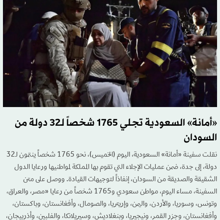
«أمانة» السعودية تجلي 1765 شخصاً لـ32 دولة من
السودان
نقلت سفينة «أمانة» السعودية، اليوم (الخميس)، نحو 1765 شخصاً ينتمون لـ32
دولة، إلى جدة، ضمن عمليات الإجلاء التي تقوم بها المملكة لمواطنيها ورعايا الدول
الشقيقة والصديقة من السودان، إنفاذاً لتوجيهات القيادة. ووصل على متن
السفينة، مساء اليوم، مواطن سعودي و1765 شخصاً من رعايا «مصر، والعراق،
وتونس، وسوريا، والأردن، واليمن، وإريتريا، والصومال، وأفغانستان، وباكستان،
وأفغانستان، وجزر القمر، ونيجيريا، وبنغلاديش، وسيريلانكا، والفلبين، وأذربيجان،