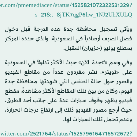
tter.com/pmemediacen/status/1525821072322531329?
s=21&t=8jTK7qgP6hw_1NJ2UhXULQ
ويأتي تسجيل محافظة جدة هذه الدرجة قبل دخول
فصل الصيف أرصادياً في السعودية، والذي حدده المركز
بمطلع يونيو (حزيران) المقبل.
وفي وسم «#جدة_الآن» حيث الأكثر تداولاً في السعودية
على «تويتر»، نشر مغردون عدداً من مقاطع الفيديو
والصور حول حالة الطقس التي شهدتها محافظة جدة
اليوم، وكان من بين تلك المقاطع الأكثر مشاهدةً، مقطع
فيديو يظهر وقوف سيارات عدة على جانب أحد الطرق،
حيث أرجع مصور الفيديو ذلك إلى ارتفاع درجات الحرارة،
وعدم تحمل تلك السيارات لها.
/twitter.com/2521764/status/1525796164716572672?