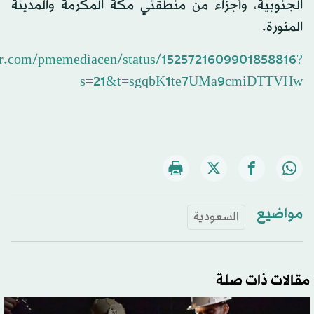
الجنوبية، وأجزاء من منطقتي مكة المكرمة والمدينة
المنورة.
ter.com/pmemediacen/status/1525721609901858816?
s=21&t=sgqbK1te7UMa9cmiDTTVHw
مواضيع
السعودية
مقالات ذات صلة