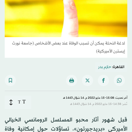
لدغة النحلة يمكن أن تسبب الوفاة عند بعض الأشخاص (جامعة نورث
إيسترن الأميركية)
القاهرة:
حازم بدر
آخر تحديث: 15:08-15 مايو 2022 م ـ 14 شوّال 1443 هـ
T
T
نُشر: 14:38-15 مايو 2022 م ـ 14 شوّال 1443 هـ
قبل شهور أثار محبو المسلسل الرومانسي الخيالي
الأميركي «بريدجيرتون»، تساؤلات حول إمكانية وفاة