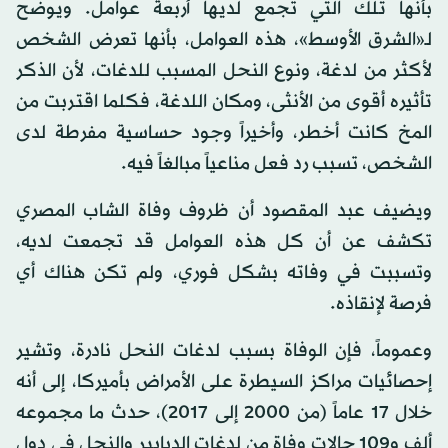
بأنها تلك التي تجمع لديها أربعة عوامل. ويوضح
لـ«الشرق الأوسط»، هذه العوامل، بأنها تعرض الشخص
لأكثر من لدغة، ونوع النحل المسبب للدغات، لأن الذكر
تأثيره أقوى من الأنثى، ومكان اللدغة، فكلما اقتربت من
المخ كانت أخطر، وأخيراً وجود حساسية مفرطة لدى
الشخص، تسبب رد فعل مناعياً مبالغاً فيه.
ويضيف عبد المقصود أن ظروف وفاة الشاب المصري
تكشف عن أن كل هذه العوامل قد تجمعت لديه،
وتسببت في وفاته بشكل فوري، ولم تكن هناك أي
فرصة لإنقاذه.
وعموماً، فإن الوفاة بسبب لدغات النحل نادرة، وتشير
إحصائيات مراكز السيطرة على الأمراض بأميركا، إلى أنه
خلال 17 عاماً (من 2000 إلى 2017)، حدث ما مجموعه
ألف و109 حالات وفاة من لدغات الدبابير والنحل في دول