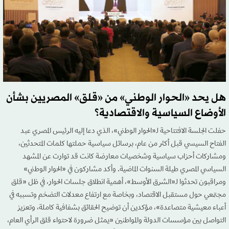
هل يحد «الحوار الوطني» من «قلق» المصريين بشأن
الأوضاع السياسية والاقتصادية؟
حفلت الجلسة الافتتاحية لـ«الحوار الوطني»، الذي دعا إليه الرئيس المصري عبد
الفتاح السيسي قبل أكثر من عام، برسائل سياسية حملتها كلمات المتحدثين،
ومشاركات أحزاب سياسية وشخصيات معارضة كانت قد توارت عن المشهد
السياسي المصري طيلة السنوات الماضية. وأكد مشاركون في «الحوار الوطني»
ومراقبون تحدثوا لـ«الشرق الأوسط»، أهمية انطلاق جلسات الحوار، في ظل «قلق
مجتمعي حول مستقبل الاقتصاد، وبخاصة مع ارتفاع معدلات التضخم وتسببه في
أعباء معيشية متصاعدة»، مؤكدين أن توضيح الحقائق بشفافية كاملة، وتعزيز
التواصل بين مؤسسات الدولة والمواطنين «يمثل ضرورة لاحتواء قلق الرأي العام،