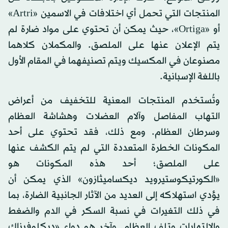
المنتجات التي تحمل أي اختلافات في الاسمين «Artri»
أو «Ortiga»، حيث يمكن أن تحتوي على مواد ضارة لم
يتم الإعلان عنها على الملصق. والمكملان كلاهما
مصنوعان في المكسيك ويتم تصنيفهما في المقام الأول
باللغة الإسبانية.
وتُستخدم المنتجات المعنية للتخفيف من أعراض
التهاب المفاصل وآلام العضلات وهشاشة العظام
وسرطان العظام. ومع ذلك، فقد تحتوي على أحد
المكونات الخطرة المتعددة التي لم يتم الكشف عنها
على الملصق؛ أحد هذه المكونات هو
«الكورتيكوستيرويد ديكساميثازون» الذي يمكن أن
يؤدي استهلاكه إلى العديد من الآثار الجانبية الضارة، بما
في ذلك التغيرات في نسبة السكر في الدم والضغط
والالتهابات وتلف العظام. وآخر هو دواء «ديكلوفيناك