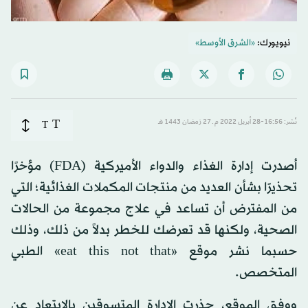
نيويورك:
«الشرق الأوسط»
T
نُشر: 16:56-28 أبريل 2022 م ـ 27 رَمضان 1443 هـ
T
أصدرت إدارة الغذاء والدواء الأميركية (FDA) مؤخرًا
تحذيرًا بشأن العديد من منتجات المكملات الغذائية؛ التي
من المفترض أن تساعد في علاج مجموعة من الحالات
الصحية، ولكنها قد تعرضك للخطر بدلاً من ذلك، وذلك
حسبما نشر موقع «eat this not that» الطبي
المتخصص.
ووفق الموقع، حذرت الإدارة المتسوقين بالابتعاد عن