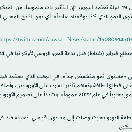
وقال جينتيلوني، قبيل اجتماع في لوكسمبورغ لوزراء مال 19 دولة تعتمد اليورو: «إن التأثير بات ملموساً. من 
ى النمو الذي كنا توقعناه سابقاً»، أي نمو الناتج المحلي ا
https://twitter.com/aawsat_News/status/150809
ً على «مستوى نمو منخفض جداً»، في الوقت الذي يستعد فيه 
ى قطاع الطاقة وتفاقم تأثير الحرب على الأوروبيين. وأضاف:
قاعدة نمو متينة مكتسبة من العام الماضي، ما قد يبقي النمو إيجابياً في عام 2022 عموماً»، مشدداً على
وتسببت الحرب في أوكرانيا با
لكين.