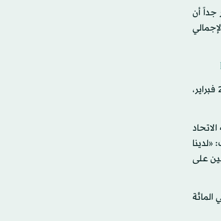
المبكر جداً أن
لإجمالي
ولفت إلى أن توقعات المفوضية الأوروبية التي أُنجزت في مطلع فبراير (شباط) قبل بداية الغزو الروسي لأوكرانيا في 24 فبراير،
الاتحاد
 «لدينا
 تصميم الأوروبيين على
رتفاع معدل التضخم في منطقة اليورو بحيث وصلت إلى مستوى قياسي، نسبته 7.5 في المائة