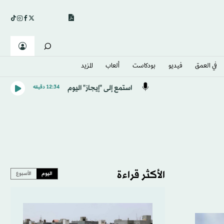
في العمق
فيديو
بودكاست
ألعاب
المزيد
استمع إلى "إيجاز" اليوم
12:34 دقيقه
الأكثر قراءة
اليوم
الأسبوع