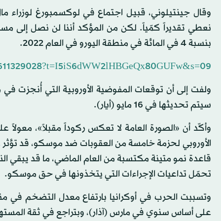
نعطي تقديراً كمّياً. لكن من المؤكد أننا لن نصل إلى مستو
بنسبة 4 في المائة في منطقة اليورو في العام 2022.
1470611329028?t=I5iS6dWW2lHBGeQx80GUFw&s=09
سيتم تحديثها في 16 مايو (أيار).
وأكّد أن «الصورة العامة لا تعكس ركوداً مقبلاً»، معولا
الأوروبي لحزمة خامسة من العقوبات ضد موسكو، قد تؤثر عل
تحمّل تداعيات الإجراءات التي يتخذونها في حق موسكو.
على أساس سنوي في مارس (آذار)، وبتراجع في ثقة المسته