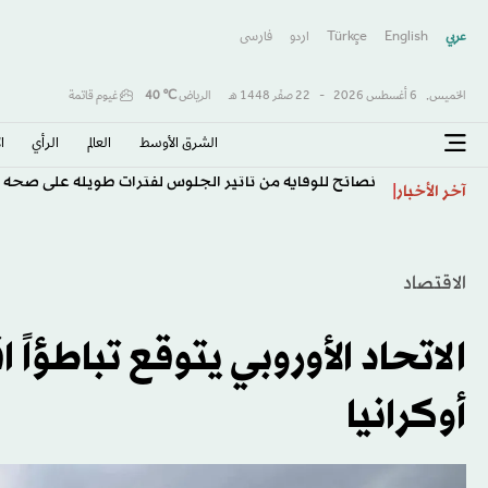
عربي
English
Türkçe
اردو
فارسى
الخميس,
6 أغسطس 2026
-
22 صفَر 1448 هـ
الرياض
℃
40
غيوم قاتمة
الشرق الأوسط​
العالم
الرأي
ا
نصائح للوقاية من تأثير الجلوس لفترات طويلة على صحة 
آخر الأخبار
الاقتصاد
الاتحاد الأوروبي يتوقع تباطؤاً 
أوكرانيا