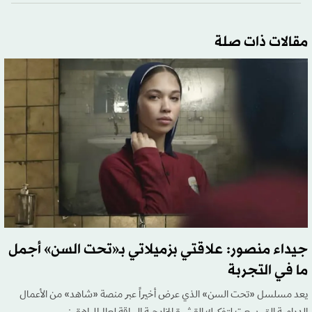
مقالات ذات صلة
جيداء منصور: علاقتي بزميلاتي بـ«تحت السن» أجمل
ما في التجربة
يعد مسلسل «تحت السن» الذي عرض أخيراً عبر منصة «شاهد» من الأعمال