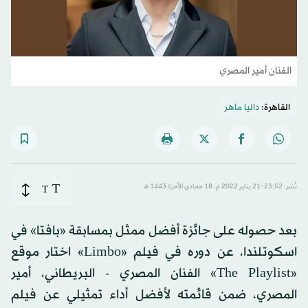
الفنان أمير المصري
القاهرة:
داليا ماهر
T
نُشر: 23:52-21 يناير 2022 م ـ 18 جمادى الآخرة 1443 هـ
T
بعد حصوله على جائزة أفضل ممثل بمسابقة «بافتا» في
اسكوتلندا، عن دوره في فيلم «Limbo» اختار موقع
«The Playlist» الفنان المصري - البريطاني، أمير
المصري، ضمن قائمته لأفضل أداء تمثيلي عن فيلم