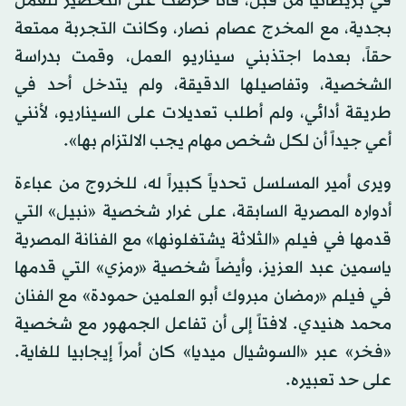
في بريطانيا من قبل، فأنا حرصت على التحضير للعمل
بجدية، مع المخرج عصام نصار، وكانت التجربة ممتعة
حقاً، بعدما اجتذبني سيناريو العمل، وقمت بدراسة
الشخصية، وتفاصيلها الدقيقة، ولم يتدخل أحد في
طريقة أدائي، ولم أطلب تعديلات على السيناريو، لأنني
أعي جيداً أن لكل شخص مهام يجب الالتزام بها».
ويرى أمير المسلسل تحدياً كبيراً له، للخروج من عباءة
أدواره المصرية السابقة، على غرار شخصية «نبيل» التي
قدمها في فيلم «الثلاثة يشتغلونها» مع الفنانة المصرية
ياسمين عبد العزيز، وأيضاً شخصية «رمزي» التي قدمها
في فيلم «رمضان مبروك أبو العلمين حمودة» مع الفنان
محمد هنيدي. لافتاً إلى أن تفاعل الجمهور مع شخصية
«فخر» عبر «السوشيال ميديا» كان أمراً إيجابيا للغاية.
على حد تعبيره.