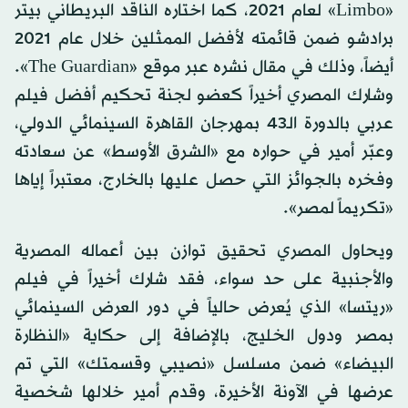
«Limbo» لعام 2021، كما اختاره الناقد البريطاني بيتر
برادشو ضمن قائمته لأفضل الممثلين خلال عام 2021
أيضاً، وذلك في مقال نشره عبر موقع «The Guardian».
وشارك المصري أخيراً كعضو لجنة تحكيم أفضل فيلم
عربي بالدورة الـ43 بمهرجان القاهرة السينمائي الدولي،
وعبّر أمير في حواره مع «الشرق الأوسط» عن سعادته
وفخره بالجوائز التي حصل عليها بالخارج، معتبراً إياها
«تكريماً لمصر».
ويحاول المصري تحقيق توازن بين أعماله المصرية
والأجنبية على حد سواء، فقد شارك أخيراً في فيلم
«ريتسا» الذي يُعرض حالياً في دور العرض السينمائي
بمصر ودول الخليج، بالإضافة إلى حكاية «النظارة
البيضاء» ضمن مسلسل «نصيبي وقسمتك» التي تم
عرضها في الآونة الأخيرة، وقدم أمير خلالها شخصية