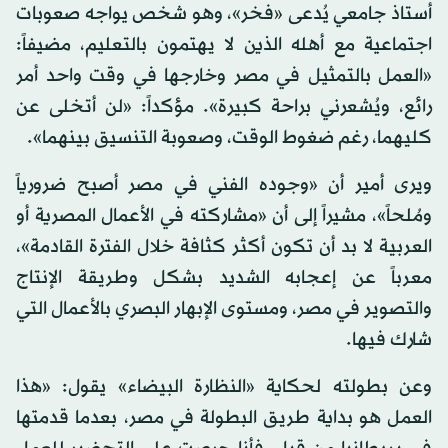
أستاذ جامعي يُدعى «فخر»، وهو شخص يواجه صعوبات
اجتماعية مع أهله الذين لا يهتمون بالتعليم، مضيفاً:
«العمل بالتمثيل في مصر وخارجها في وقت واحد أمر
رائع، ويُشعرني براحة كبيرة». مؤكداً: «لن أتخلى عن
كليهما، رغم ضغوط الوقت، وصعوبة التنسيق بينهما».
ويرى أمير أن «وجوده الفني في مصر أصبح ضرورياً
ومُلحاً»، مشيراً إلى أن «مشاركته في الأعمال المصرية أو
العربية لا بد أن تكون أكثر كثافة خلال الفترة القادمة»،
معرباً عن إعجابه الشديد بشكل وطريقة الإنتاج
والتصوير في مصر، ومستوى الإبهار البصري بالأعمال التي
شارك فيها.
وعن بطولته لحكاية «النظارة البيضاء» يقول: «هذا
العمل هو بداية طريق البطولة في مصر، بعدما قدمتها