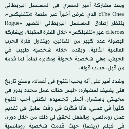
وبعد مشاركة أمير المصري في المسلسل البريطاني
«The One» الذي عُرض أخيراً عبر منصة «نتفليكس»،
ينتظر إطلاق المسلسل البريطاني القصير «Rogue
Heroes» عبر «نتفيلكس» خلال الفترة المقبلة، ويشاركه
البطولة عدد كبير من الفنانين، ويتناول فترة الحرب
العالمية الثانية، ويقدم خلاله شخصية طبيب في
الجيش، وهي شخصية خجولة ومغايرة تماماً لما قدمه
من قبل، حسب قوله.
وشدد أمير على أنه يحب التنوع في أعماله، وصنع تاريخ
فني يضيف لمشواره: «ليس هناك عمل محدد يدور في
مخيلتي باستمرار، أتمنى تجسيده، لكنني أحب التنوع
كثيراً في عملي، فأنا فكّرت في وقت سابق في تقديم
عمل رومانسي، وبالفعل تحقق لي ذلك من خلال دوري
في فيلم (ريتسا) حيث قدمت شخصية رومانسية