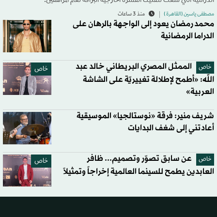
الدرامية التي سعت لتفكيك القشرة الخارجية البراقة لعالم المراهقين.
مصطفى ياسين (القاهرة )
منذ 3 ساعات
محمد رمضان يعود إلى الواجهة بالرهان على
الدراما الرمضانية
الممثل المصري البريطاني خالد عبد
خاص
خاص
الله: «أطمح لإطلالة تغييريّة على الشاشة
العربية»
شريف منير: فرقة «نوستالجيا» الموسيقية
أعادتني إلى شغف البدايات
عن سابق تصوّر وتصميم... ظافر
خاص
خاص
العابدين يطمح للسينما العالمية إخراجاً وتمثيلاً