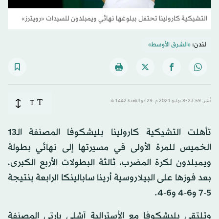
التشيكية كارولينا تحتفل ببلوغها نهائي ويمبلدون للسيدات «رويترز»
لندن:
«الشرق الأوسط»
T
نُشر: 23:59-8 يوليو 2021 م ـ 29 ذو القِعدة 1442 هـ
T
تأهلت التشيكية كارولينا بليشكوفا المصنفة الـ13
الخميس للمرة الأولى في مسيرتها إلى نهائي بطولة
ويمبلدون لكرة المضرب، ثالثة البطولات الأربع الكبرى،
بعد فوزها على البيلاروسية أرينا سابالينكا الرابعة بنتيجة
5-7 و6-4 و6-4.
وتلتقي بليشكوفا مع الأسترالية آشلي بارتي المصنفة