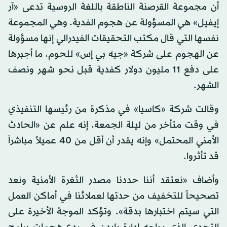
أن مجموعة القرصنة الناطقة باللغة الروسية تدعى «آر
إيفيل» هي المسؤولة عن هجوم الفدية. وهي المجموعة
نفسها التي قال مكتب التحقيقات الفيدرالي إنها مسؤولة
عن الهجوم على شركة «جيه بي إس» للحوم، ما أجبرها
على دفع 11 مليون دولار كفدية قبل نحو شهر ونصف
الشهر.
وقالت شركة «كاسيا» في مذكرة من رئيسها التنفيذي
في وقت متأخر من ليلة الجمعة، إنه علم عن «الحادث
الأمني المحتمل» وإنه يقدر أن أقل من 40 عميلاً مباشراً
قد تأثروا.
وأضاف «نعتقد أننا حددنا مصدر الثغرة الأمنية ونعد
تصحيحاً للتخفيف من حدتها لعملائنا في أماكن العمل
التي سيتم اختبارها بدقة». وتؤكد الموجة الأخيرة على