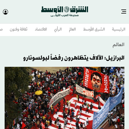
الرئيسية
الشرق الأوسط​
العالم
الرأي
الاقتصاد
ثقافة وفنون
صح
العالم
البرازيل: الآلاف يتظاهرون رفضاً لبولسونارو