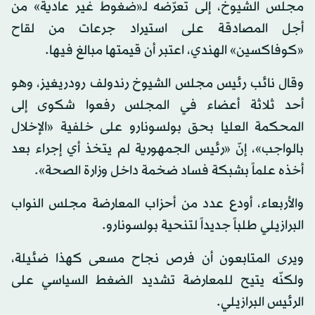
مجلس الشيوخ، إلى تعرّضه لـ«ضغوط غير عادية» من
أجل المصادقة على استيراد جرعات من لقاح
«كوفاكسين» الهندي، اعتبر أن قيمتها مبالغ فيها.
وقال نائب رئيس مجلس الشيوخ رندولف رودريغيز، وهو
أحد ثلاثة أعضاء في المجلس رفعوا شكوى إلى
المحكمة العليا بحق بولسونارو على خلفية «الإخلال
بالواجب»، إنّ «رئيس الجمهورية لم يتخذ أي إجراء بعد
أخذه علماً بشبكة فساد ضخمة داخل وزارة الصحة».
والأربعاء، أودع عدد من أحزاب المعارضة مجلس النواب
البرازيلي طلباً جديداً لتنحية بولسونارو.
ويرى المتابعون أن فرص نجاح مسعى كهذا ضئيلة،
ولكنّه يتيح للمعارضة تشديد الضغط السياسي على
الرئيس البرازيلي.