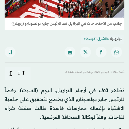
جانب من الاحتجاجات في البرازيل ضد الرئيس جاير بولسونارو (رويترز)
برازيليا:
«الشرق الأوسط»
T
نُشر: 21:45-3 يوليو 2021 م ـ 24 ذو القِعدة 1442 هـ
T
تظاهر آلاف في أرجاء البرازيل، اليوم (السبت)، رفضاً
للرئيس جاير بولسونارو الذي يخضع لتحقيق على خلفية
الاشتباه بإغفاله ممارسات فاسدة طالت صفقة شراء
لقاحات، وفقاً لوكالة الصحافة الفرنسية.