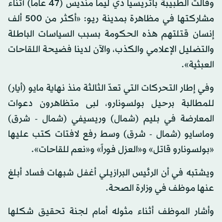
وقالت الطبيبة باتريسيا دي ليما منديس (47 عاماً) أثناء
مشاركتها في مظاهرة بمدينة ريو: «أكثر من 500 ألف
إنسان قتلتهم هذه الحكومة بسبب السياسات الباطلة
والتضليل الإعلامي والكذب، والآن لدينا فضيحة اللقاحات
العبثية».
وفي إطار التحركات التي تعدّ الثالثة منذ نهاية مايو (أيار)
للمطالبة برحيل بولسونارو، لبى متظاهرون دعوات
المعارضة في بليم (شمال) وريسيفي (شمال - شرق)
وماسايو (شمال - شرق) وسط رفع لافتات كتب عليها
«بولسونارو قاتل» و«العزل فوراً» و«نعم للقاحات».
ويشتبه في أن الرئيس البرازيلي أغفل شبهات فساد أبلغ
عنها موظف في وزارة الصحة.
وأشار الموظف أثناء مثوله أمام لجنة تحقيق شكلها