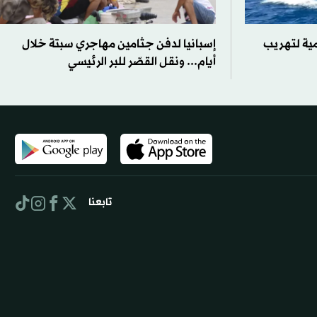
مية لتهريب
إسبانيا لدفن جثامين مهاجري سبتة خلال
أيام... ونقل القصّر للبر الرئيسي
تابعنا