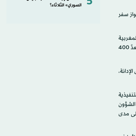
5
السوري» الثلاثاء؟
واز سفر
لمغربية
قالوا إنه كان مثار جدل، لأنه أحرج عدداً من المجموعات السياسية داخل البرلمان الأوروبي، مبرزين أن التصويت الذي لم يتعدَّ 400
لإدانة،
تنفيذية
 الشؤون
على مدى