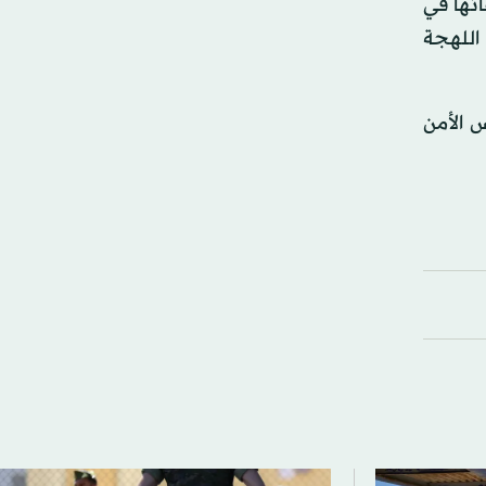
ائها في
 اللهجة
س الأمن