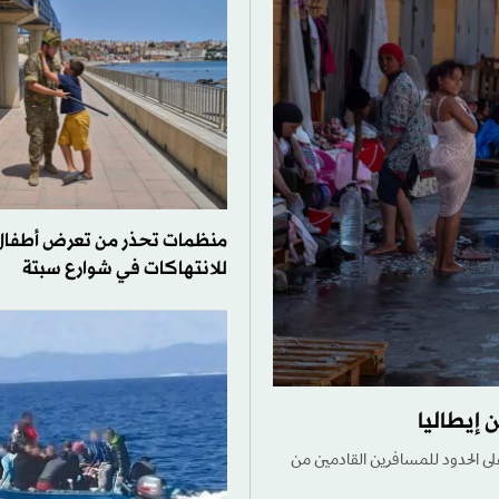
منظمات تحذر من تعرض أطفال
للانتهاكات في شوارع سبتة
إيطاليا
لى الحدود للمسافرين القادمين من