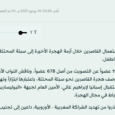
نُشر: 23:26-10 يونيو 2021 م ـ 01 ذو القِعدة 1442 هـ
T
T
مال القاصرين خلال أزمة الهجرة الأخيرة إلى سبتة المحتلة،
الطفل.
وحظي القرار بموافقة 397 صوتاً ومعارضة 85، وامتناع 196 عضواً عن التصويت من أصل 678 عضو
هجرة القاصرين نحو سبتة المحتلة، باعتبارها ابتزازاً وتهديد
ل إسبانيا لإبراهيم غالي، الأمين العام لجبهة «البوليساري
رباط في مجال الهجرة.
ا من تهديد الشراكة المغربية - الأوروبية، داعين إلى تجنيب 