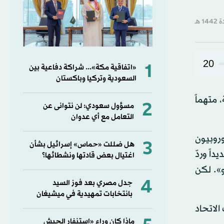
20
1
«اتفاقية مكة»... شراكة دفاعية بين
السعودية وتركيا وباكستان
 متهماً
2
مسؤول سعودي: لن نتوانى عن
التعامل مع أي عدوان
اً. وناقش النواب الأوروبيون
3
هل ضللت «حماس» إسرائيل بشأن
اً وردّ
اغتيال بعض قادتها ونشطائها؟
و». لكن
4
جدل مصري بعد فوز السيد
بانتخابات تمهيدية في ميشيغان
الاتحاد
ماذا كان وراء «استنفار الجيش