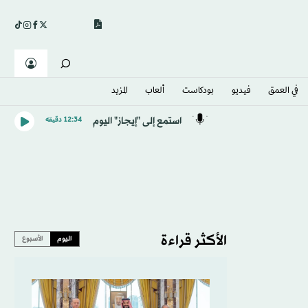
في العمق
فيديو
بودكاست
ألعاب
المزيد
استمع إلى "إيجاز" اليوم
12:34 دقيقه
الأكثر قراءة
اليوم
الأسبوع