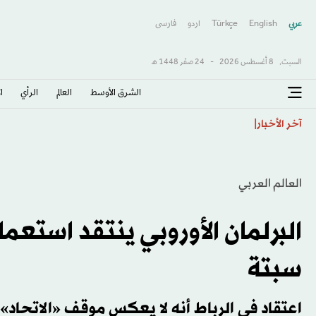
عربي
English
Türkçe
اردو
فارسى
السبت,
8 أغسطس 2026
-
24 صفَر 1448 هـ
الشرق الأوسط​
العالم
الرأي
ا
الدوري السعودي: التوقفات تستنزف 48 % من زمن المباريات
آخر الأخبار
العالم العربي
البرلمان الأوروبي ينتقد استعم
سبتة
اعتقاد في الرباط أنه لا يعكس موقف «الاتحاد»