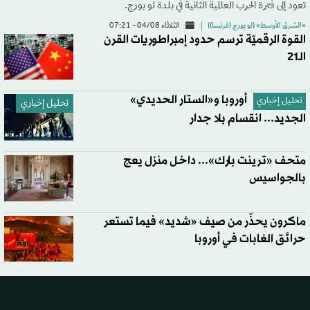
تعود إلى فترة الحرب العالمية الثانية في بلدة لو بورج.
«الشرق الأوسط» (لو بورج (فرنسا))
الثلاثاء 04/08 - 07:21
القوة الرقميّة ترسم حدود إمبراطوريات القرن
الـ21
أوروبا و«الستار الحديدي»
تحليل إخباري
تحليل إخباري
الجديد... انقسام بلا جدار
متحف «ترينت بارك»... داخل منزل يعج
بالجواسيس
ماكرون يحذّر من صيف «شديد» فيما تستعر
حرائق الغابات في أوروبا