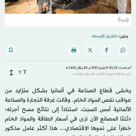
(إ.ب.أ)
برلين:
«الشرق الأوسط»
آخر تحديث: 01:22-6 يونيو 2021 م ـ 26 شوّال 1442 هـ
T
T
نُشر: 00:41-6 يونيو 2021 م ـ 26 شوّال 1442 هـ
يخشى قطاع الصناعة في ألمانيا بشكل متزايد من
عواقب نقص المواد الخام. وقالت غرفة التجارة والصناعة
الألمانية أمس السبت، استناداً إلى نتائج مسح أجرته:
«ثلثا المصانع الآن ترى في أسعار الطاقة والمواد الخام
خطراً على نموها الاقتصادي... هذا أكثر عامل مذكور