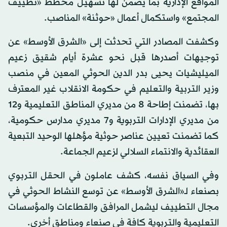
المواقع الإدارية بما يضمن لها تسهيل مخطط «تطييف
المجتمع» واستكمال أعمال «حوثنة» المناصب.
وكشفت المصادر التي تحدثت إلى «الشرق الأوسط» عن
توجيهات أصدرها قبل نحو عشرة أيام شقيق زعيم
الميليشيات يحيى بدر الدين الحوثي المعين في منصب
وزير التربية والتعليم في حكومة الانقلاب غير المعترف
بها، تضمنت إطاحة 8 من مديري المناطق التعليمية و12
من مديري الإدارات التربوية و7 مديري مدارس حكومية،
كما تضمنت تعيين عناصر حوثية مؤهلها الوحيد التبعية
العقائدية والانتماء السلالي لزعيم الجماعة.
وفي السياق نفسه، كشف عاملون في الحقل التربوي
بصنعاء لـ«الشرق الأوسط» عن توسع النشاط الحوثي في
مجال التطييف ليشمل المرافق والقطاعات والمؤسسات
التعليمية والتربوية كافة في صنعاء ومناطق أخرى.