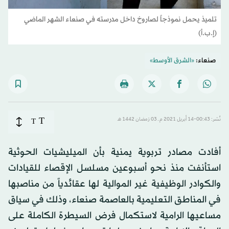
تلميذ يحمل نموذجاً لصاروخ داخل مدرسته في صنعاء الشهر الماضي
(إ.ب.أ)
صنعاء:
«الشرق الأوسط»
T
نُشر: 00:43-14 أبريل 2021 م ـ 03 رَمضان 1442 هـ
T
أفادت مصادر تربوية يمنية بأن الميليشيات الحوثية
استأنفت منذ نحو أسبوعين مسلسل الإقصاء للقيادات
والكوادر الوظيفية غير الموالية لها عقائدياً من مناصبها
في المناطق التعليمية بالعاصمة صنعاء، وذلك في سياق
مساعيها الرامية لاستكمال فرض السيطرة الكاملة على