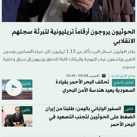
الحوثيون يروجون أرقاماً تريليونية لتبرئة سجلهم
الانقلابي
يقدّر الحوثيون خسائر الحرب بأكثر من 1.13 تريليون، لكن خبراء اقتصاديين يفندون
التقرير ويكشفون غياب المنهجية والبيانات قابلة للتحقق وينبهون إلى سياق وخلفية
صدوره.
وضاح الجليل (عدن)
الخميس 06/08 - 10:49
تحالف البحر الأحمر بقيادة
تحليل إخباري
تحليل إخباري
السعودية يعيد هندسة الأمن البحري
السفير الياباني باليمن: طلبنا من إيران
خاص
خاص
الضغط على الحوثيين لتجنب التصعيد في
البحر الأحمر