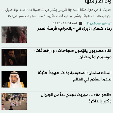
وأنا أغار منها
حديث خاص مع الممثلة السورية كاريس بشَّار عن شخصية «سماهر»، وتفاصيل
عن الوصلات الغنائية المباشرة واللهجة الخاصة ببطلة مسلسل «بخمس أرواح».
كريستين حبيب (بيروت)
الأحد 12/04 - 07:23
رندة كعدي: دوري في «بالحرام» فرصة العمر
نقاد مصريون يقيّمون «نجاحات» و«إخفاقات»
موسم دراما رمضان
الملك سلمان: السعودية بذلت جهوداً حثيثة
لدعم السلام في العالم
«الحوامة»… موروث نجدي بدأ من الجيران
وكبر بالذاكرة