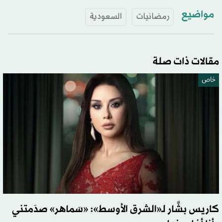
مواضيع
رمضانيات
السعودية
مقالات ذات صلة
خاص
كاريس بشَّار لـ«الشرق الأوسط»: «سَماهر» صدَمتني