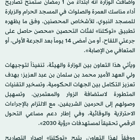
وأضافت الوزارة أنه ابتداءً من 1 رمضان ستُمنح تصاريح
أداء مناسك العمرة والصلوات في المسجد الحرام والزيارة
للمسجد النبوي، للأشخاص المحصنين، وفق ما يظهره
تطبيق «توكلنا» لفئات التحصين «محصن حاصل على
جرعتي اللقاح، أو من أمضى 14 يوماً بعد الجرعة الأولى، أو
المتعافي من الإصابة».
ويأتي هذا التعاون بين الوزارة والهيئة، تنفيذاً لتوجيهات
ولي العهد الأمير محمد بن سلمان بن عبد العزيز؛ بهدف
تعزيز التكامل بين الجهات الحكومية، وتسخير التقنيات
المتطورة لاستضافة الزوار والمعتمرين، وتسهيل
وصولهم إلى الحرمين الشريفين، مع الالتزام بالإجراءات
الاحترازية والوقائية، وفي إطار دعم مساعي التحول
الرقمي تحقيقاً لمستهدفات «رؤية 2030».
ووفقاً لهذا التعاون، يتيح «توكلنا» إصدار التصاريح