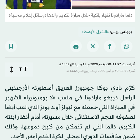
دلما مارادونا تنهار باكية خلال مباراة تكريم والدها (وسائل إعلام محلية)
بوينس آيرس:
«الشرق الأوسط»
آخر تحديث: 11:57-30 نوفمبر 2020 م ـ 15 ربيع الثاني 1442 هـ
T
T
نُشر: 11:16-30 نوفمبر 2020 م ـ 15 ربيع الثاني 1442 هـ
كرّم نادي بوكا جونيورز العريق أسطورته الأرجنتيني
الراحل دييغو مارادونا في ملعب «لا بومبونيرا» الشهير
في المباراة التي جمعته مع نيولز أولد بويز الذي لعب أيضاً
لصفوفه النجم الاستثنائي خلال مسيرته، أمام أنظار ابنته
الكبرى دالما التي لم تتمكن من كبح دموعها، وذلك
ضمن منافسات الدوري المحلي لكرة القدم أمس الأحد.