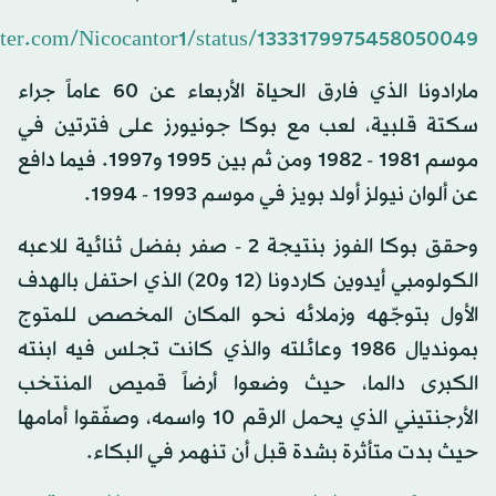
itter.com/Nicocantor1/status/1333179975458050049
مارادونا الذي فارق الحياة الأربعاء عن 60 عاماً جراء
سكتة قلبية، لعب مع بوكا جونيورز على فترتين في
موسم 1981 - 1982 ومن ثم بين 1995 و1997. فيما دافع
عن ألوان نيولز أولد بويز في موسم 1993 - 1994.
وحقق بوكا الفوز بنتيجة 2 - صفر بفضل ثنائية للاعبه
الكولومبي أيدوين كاردونا (12 و20) الذي احتفل بالهدف
الأول بتوجّهه وزملائه نحو المكان المخصص للمتوج
بمونديال 1986 وعائلته والذي كانت تجلس فيه ابنته
الكبرى دالما، حيث وضعوا أرضاً قميص المنتخب
الأرجنتيني الذي يحمل الرقم 10 واسمه، وصفّقوا أمامها
حيث بدت متأثرة بشدة قبل أن تنهمر في البكاء.