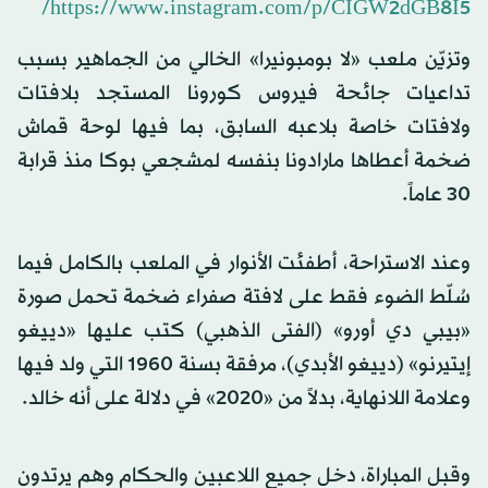
https://www.instagram.com/p/CIGW2dGB8I5/
وتزيّن ملعب «لا بومبونيرا» الخالي من الجماهير بسبب
تداعيات جائحة فيروس كورونا المستجد بلافتات
ولافتات خاصة بلاعبه السابق، بما فيها لوحة قماش
ضخمة أعطاها مارادونا بنفسه لمشجعي بوكا منذ قرابة
30 عاماً.
وعند الاستراحة، أطفئت الأنوار في الملعب بالكامل فيما
سُلّط الضوء فقط على لافتة صفراء ضخمة تحمل صورة
«بيبي دي أورو» (الفتى الذهبي) كتب عليها «دييغو
إيتيرنو» (دييغو الأبدي)، مرفقة بسنة 1960 التي ولد فيها
وعلامة اللانهاية، بدلاً من «2020» في دلالة على أنه خالد.
وقبل المباراة، دخل جميع اللاعبين والحكام وهم يرتدون