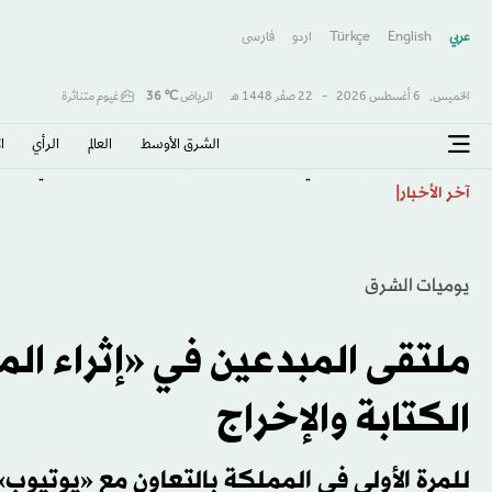
عربي
English
Türkçe
اردو
فارسى
الخميس,
6 أغسطس 2026
-
22 صفَر 1448 هـ
الرياض
℃
36
غيوم متناثرة
الشرق الأوسط​
العالم
الرأي
ا
روسيا تنفي تجنيد مرتزقة كولومبيين لمساعدتها في حربها 
آخر الأخبار
يوميات الشرق
ملتقى المبدعين في «إثراء ا
الكتابة والإخراج
للمرة الأولى في المملكة بالتعاون مع «يوتيوب»