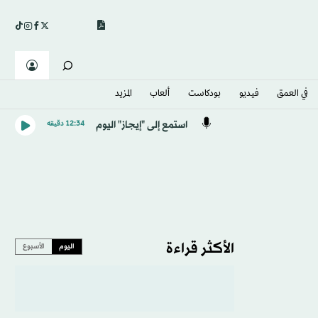
في العمق
فيديو
بودكاست
ألعاب
المزيد
استمع إلى "إيجاز" اليوم
12:34 دقيقه
الأكثر قراءة
اليوم
الأسبوع