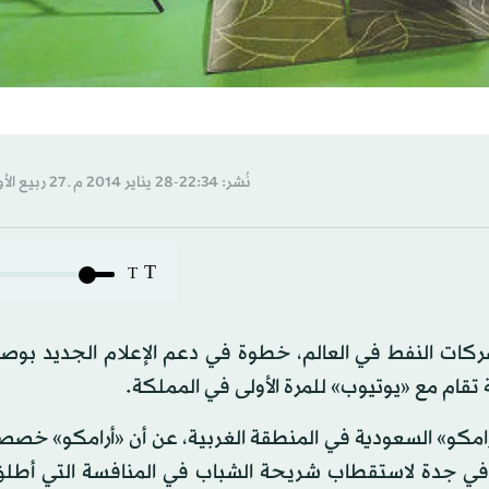
نُشر: 22:34-28 يناير 2014 م ـ 27 ربيع الأول 1435 هـ
T
T
كات النفط في العالم، خطوة في دعم الإعلام الجديد بوصفه
 تقام مع «يوتيوب» للمرة الأولى في المملكة.
رامكو» السعودية في المنطقة الغربية، عن أن «أرامكو» خصص
«إثراء المعرفة 2014» المقام حاليا في جدة لاستقطاب شريحة الشباب في المنافسة التي 