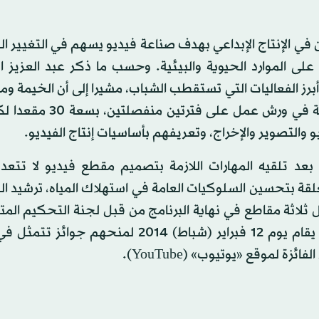
في الإنتاج الإبداعي بهدف صناعة فيديو يسهم في التغيير 
ى الموارد الحيوية والبيئية. وحسب ما ذكر عبد العزيز ال
رز الفعاليات التي تستقطب الشباب، مشيرا إلى أن الخيمة ومن
الأول باتت تستقبل أعدادا كبيرة من الراغبين في المشاركة في ور
 والتصوير والإخراج، وتعريفهم بأساسيات إنتاج الفيديو.
بعد تلقيه المهارات اللازمة بتصميم مقطع فيديو لا تتعد
قة بتحسين السلوكيات العامة في استهلاك المياه، ترشيد ال
ل ثلاثة مقاطع في نهاية البرنامج من قبل لجنة التحكيم ال
على أن يكون الإعلان عن أسماء الفائزين الثلاثة في حفل يقام يوم 12 فبراير (شباط) 2014 لمن
 لموقع «يوتيوب» (YouTube).