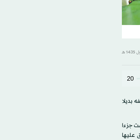
20
 بديلا
ت جزءا
أطلق عليها