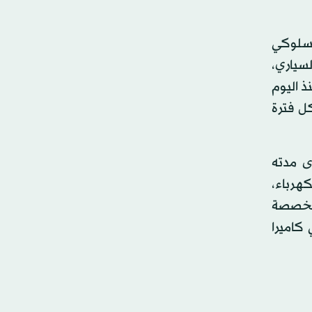
السلوكي
سياري،
ذ اليوم
ش عمل على فترتين منفصلتين، بسعة 30 مقعدا لكل فترة
ى مدته
كهرباء،
متخصصة
حهم جوائز تتمثل في كاميرا