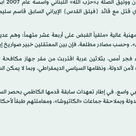
«كتائب حزب الله» الذي يعدّ الأك
 قتل مع قائد {فيلق القدس} الإيراني السابق قاسم سليم
مهنية عالية «ملقياً القبض على أربعة عشر متهماً؛ وهم عد
». وحسب مصادر مطلعة، فإن بين المعتقلين خبير صواريخ إيران
 فجر أمس، بثلاثين عربة اقتربت من مقر جهاز مكافحة ال
من الدولة، ونظامها السياسي الديمقراطي، وبما لا يمكن ال
ي واسع، في إطار تعهدات سابقة قدمها الكاظمي بحصر السل
دولة وبملاحقة جماعات «الكاتيوشا»، ومعاملتهم طبقاً لأحكا