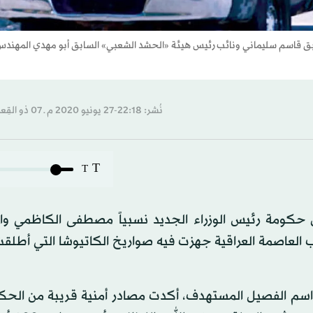
ابق قاسم سليماني ونائب رئيس هيئة «الحشد الشعبي» السابق أبو مهدي المهند
نُشر: 22:18-27 يونيو 2020 م ـ 07 ذو القِعدة 1441 هـ
T
T
ين حكومة رئيس الوزراء الجديد نسبياً مصطفى الكاظمي وا
وب العاصمة العراقية جهزت فيه صواريخ الكاتيوشا التي أطلقت
لى اسم الفصيل المستهدف، أكدت مصادر أمنية قريبة من الحك