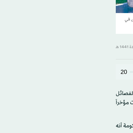
س في
20
لفصائل
 مؤخراً
ومة أنه