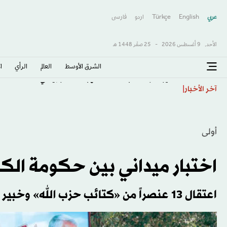
عربي
English
Türkçe
اردو
فارسى
الأحد,
9 أغسطس 2026
-
25 صفَر 1448 هـ
الشرق الأوسط​
العالم
الرأي
ا
أميركا: رحلة تابعة لـ«دلتا» تهبط اضطرارياً في أتلانتا
آخر الأخبار
أولى
اختبار ميداني بين حكومة الك
اعتقال 13 عنصراً من «كتائب حزب الله» وخبير إيراني... والفصيل يرد باقتحام «الخضراء»