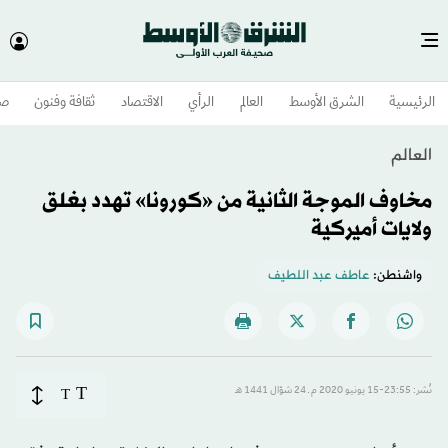
الرئيسية
الشرق الأوسط​
العالم
الرأي
الاقتصاد
ثقافة وفنون
صح
العالم
مخاوف الموجة الثانية من «كورونا» تهدد بغلق
ولايات أميركية
واشنطن:
عاطف عبد اللطيف
T
نُشر: 23:55-15 يونيو 2020 م ـ 24 شوّال 1441 هـ
T