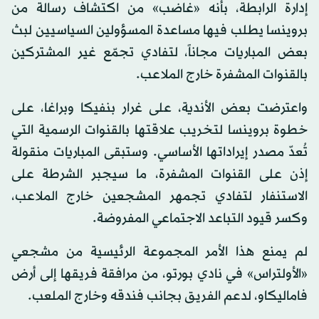
إدارة الرابطة، بأنه «غاضب» من اكتشاف رسالة من
بروينسا يطلب فيها مساعدة المسؤولين السياسيين لبث
بعض المباريات مجاناً، لتفادي تجمّع غير المشتركين
بالقنوات المشفرة خارج الملاعب.
واعترضت بعض الأندية، على غرار بنفيكا وبراغا، على
خطوة بروينسا لتخريب علاقتها بالقنوات الرسمية التي
تُعدّ مصدر إيراداتها الأساسي. وستبقى المباريات منقولة
إذن على القنوات المشفرة، ما سيجبر الشرطة على
الاستنفار لتفادي تجمهر المشجعين خارج الملاعب،
وكسر قيود التباعد الاجتماعي المفروضة.
لم يمنع هذا الأمر المجموعة الرئيسية من مشجعي
«الأولتراس» في نادي بورتو، من مرافقة فريقها إلى أرض
فاماليكاو، لدعم الفريق بجانب فندقه وخارج الملعب.