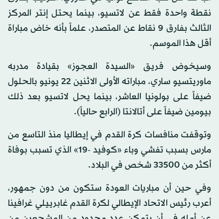
نقطة واحدة فقط عن لاتسيو، بينما يحتل إنتر المركز
الثالث بفارق 9 نقاط عن المتصدر، علماً بأنه خاض مباراة
أقل هذا الموسم.
وسيخوض فريق «السيدة العجوز» بقيادة مدربه
ماوريتسيو ساري، مباراته الأولى الاثنين 22 يونيو بالحلول
ضيفاً على بولونيا العاشر، بينما يحل لاتسيو بعد ذلك
بيومين ضيفاً على أتالانتا (الرابع حالياً).
وتوقفت منافسات كرة القدم في إيطاليا منذ التاسع من
مارس بسبب تفشي وباء «كوفيد -19» الذي تسبب بوفاة
أكثر من 33500 شخص في البلاد.
وفي حين أن مباريات العودة ستكون من دون جمهور،
أعرب رئيس الاتحاد الإيطالي لكرة القدم غابرييلي غرافينا
عن أمله في أن يتمكن عدد محدود من المشجعين من