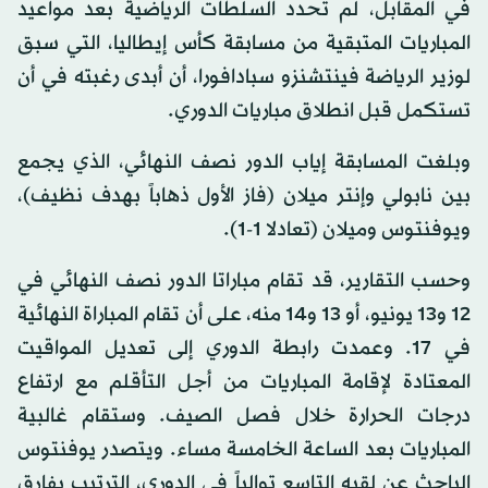
في المقابل، لم تحدد السلطات الرياضية بعد مواعيد
المباريات المتبقية من مسابقة كأس إيطاليا، التي سبق
لوزير الرياضة فينتشنزو سبادافورا، أن أبدى رغبته في أن
تستكمل قبل انطلاق مباريات الدوري.
وبلغت المسابقة إياب الدور نصف النهائي، الذي يجمع
بين نابولي وإنتر ميلان (فاز الأول ذهاباً بهدف نظيف)،
ويوفنتوس وميلان (تعادلا 1-1).
وحسب التقارير، قد تقام مباراتا الدور نصف النهائي في
12 و13 يونيو، أو 13 و14 منه، على أن تقام المباراة النهائية
في 17. وعمدت رابطة الدوري إلى تعديل المواقيت
المعتادة لإقامة المباريات من أجل التأقلم مع ارتفاع
درجات الحرارة خلال فصل الصيف. وستقام غالبية
المباريات بعد الساعة الخامسة مساء. ويتصدر يوفنتوس
الباحث عن لقبه التاسع توالياً في الدوري، الترتيب بفارق