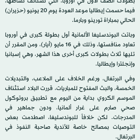
بطولات الصف الأول في أوروبا، التي تستأنف نشاطها،
فيما حسمت إيطاليا موعد العودة يوم 20 يونيو (حزيران)
الحالي بمباراة تورينو وبارما.
وباتت البوندسليغا الألمانية أول بطولة كبرى في أوروبا
تعاود منافستها، وذلك في 16 مايو (أيار)، ومن المقرر أن
تليها ثلاث بطولات كبرى أخرى هذا الشهر، وهي إسبانيا
وإنجلترا وإيطاليا.
وفي البرتغال، ورغم الخلاف على الملاعب، والتبديلات
الخمسة، والبث المفتوح للمباريات، قررت البلاد استئناف
الموسم الكروي بداية من اليوم مع تطبيق بروتوكول
صحي صارم على غرار ألمانيا، ودون جماهير في
المدرجات. لكن خلافاً للبوندسليغا، اصطدمت بعض
التوصيات بمصالح خاصة للأندية صاحبة النفوذ في
البرتغال.