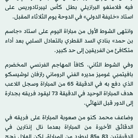
فيه فلامنغو البرازيلي بطل كأس ليبرتادوريس على
استاد «خليفة الدولي» في الدوحة يوم الثلاثاء المقبل.
وانتهى الشوط الأول من مباراة اليوم على استاد «جاسم
بن حمد» بنادي السد القطري بالتعادل السلبي بعد أداء
متكافئ من الفريقين إلى حد كبير.
وفي الشوط الثاني، كافأ المهاجم الفرنسي المخضرم
بافيتمبي غوميز مديره الفني الروماني رازفان لوشيسكو
الذي دفع به في الدقيقة 65 من المباراة وسجل اللاعب
هدف المباراة الوحيد في الدقيقة 73 ليقود فريقه بجدارة
إلى الدور قبل النهائي.
وضاعف محمد كنو من صعوبة المباراة على فريقه في
الدقائق الأخيرة من المباراة بعدما نال إنذارين في
الدقيقتين 83 و85 ليطرد من المباراة، لكن الهلال نجح