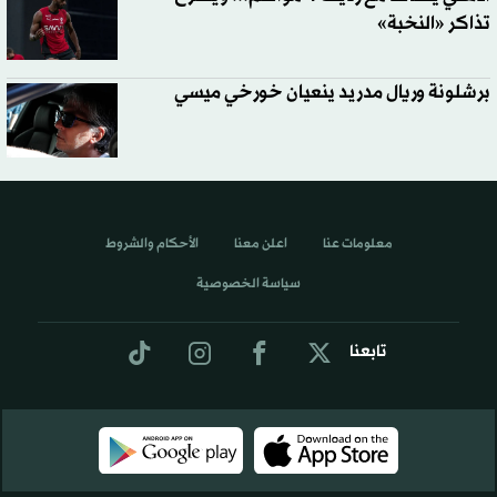
تذاكر «النخبة»
برشلونة وريال مدريد ينعيان خورخي ميسي
معلومات عنا
اعلن معنا
الأحكام والشروط
سياسة الخصوصية
تابعنا