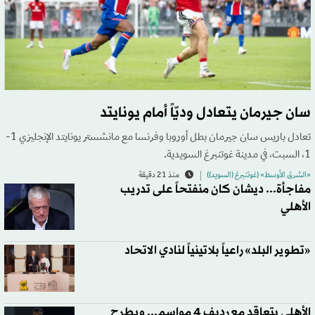
سان جيرمان يتعادل وديّاً أمام يونايتد
تعادل باريس سان جيرمان بطل أوروبا وفرنسا مع مانشستر يونايتد الإنجليزي 1-
1، السبت، في مدينة غوتنبرغ السويدية.
«الشرق الأوسط» (غوتنبرغ (السويد))
منذ 21 دقيقة
مفاجأة... ديشان كان منفتحاً على تدريب
الأهلي
«تطوير البلد» راعياً بلاتينياً لنادي الاتحاد
الأهلي يتعاقد مع رديف 4 مواسم... ويطرح