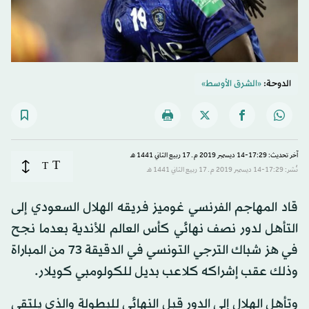
الدوحة:
«الشرق الأوسط»
آخر تحديث: 17:29-14 ديسمبر 2019 م ـ 17 ربيع الثاني 1441 هـ
T
T
نُشر: 17:29-14 ديسمبر 2019 م ـ 17 ربيع الثاني 1441 هـ
قاد المهاجم الفرنسي غوميز فريقه الهلال السعودي إلى
التأهل لدور نصف نهائي كأس العالم للأندية بعدما نجح
في هز شباك الترجي التونسي في الدقيقة 73 من المباراة
وذلك عقب إشراكه كلاعب بديل للكولومبي كويلار.
وتأهل الهلال إلى الدور قبل النهائي للبطولة والذي يلتقي