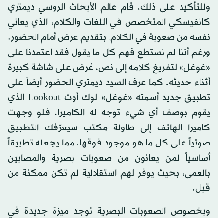
وللتأكيد على ذلك، قام عالم الأبحاث الروسي ديمتري
كانفيسكي المتخصص في اللغات والكلام، الذي يعاني
نفسه من صعوبة في الكلام، بتقديم عرض أمام الحضور.
ورغم أننا لم نستطع فهم كل ما يقول فقد اعتمدنا على
«غوغل» لتفريغ كلامه إلى نص، عُرض على شاشة كبيرة
أثناء حديثه. كما عرف السيد ديمتري الحضور أيضاً على
تطبيق جديد أسمته «غوغل» لوك أوت Lookout الذي
يقوم بوصف أي شيء توجه له الكاميرا. فلو وجهت
كاميرا الهاتف إلى طاولة مكتب سيعرّفك التطبيق
صوتياً على كل ما هو موجود فوقها، مما يجعله تطبيقاً
أساسياً لمن يعانون من صعوبات بصرية والمصابين
بالعمى، بحيث يوفر لهم استقلالية لم تكن ممكنة من
قبل.
وبخصوص الصعوبات البصرية توجد ميزة جديدة في