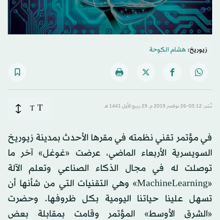
زيوريخ:
هشام الكوحة
T
نُشر: 03:12-26 نوفمبر 2019 م ـ 29 ربيع الأول 1441 هـ
T
في مؤتمر تقني نظمته في مقرها الأحدث بمدينة زيوريخ
السويسرية الأربعاء الماضي، عرضت «غوغل» آخر ما
توصلت له في مجال الذكاء الصناعي وتعلم الآلة
«MachineLearning» وهي التقنيات التي من شأنها أن
تسهل علينا حياتنا اليومية بكل ظروفها. وحضرت
«الشرق الأوسط» المؤتمر وقامت بمقابلة بعض