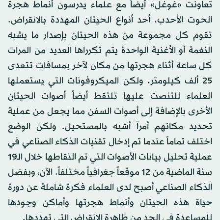
تعاونت «غوغل» أيضاً مع علماء يدرسون أنماط هجرة
الحوت الأحدب، أحد أنواع الحيتان المهددة بالانقراض.
تقوم كل مجموعة من هذه الحيتان بإصدار ما يشبه
النغمة أو الأغنية الواحدة يتم تكرراها العديد من المرات
كل ساعة أثناء هجرتها من مكان لآخر بمسافات تتعدى
25 ألف كيلومتر. ولكن الميكروفونات التي يستعملها
العلماء للتنصت عليها تلتقط أيضاً أصوات الحيتان
الأخرى بالإضافة إلى أصوات السفن مما يجعل من عملية
تحديد مكانهم أمراً أشبه بالمستحيل. ولكن الوضع
اختلف تماماً عندما تم إدخال تقنيات الذكاء الصناعي في
عملية تحليل بيانات الأصوات التي تم التقاطها خلال الـ19
سنة الماضية من 12 موقعاً جغرافياً مختلفاً. الآن، وبفضل
الذكاء الصناعي أصبح لدى العلماء فكرة شاملة عن دورة
حياة هذه الحيتان وأنماط هجرتها وأماكن وجودها
للمساعدة في الحد من ظاهرة الانقراض التي تهددها.