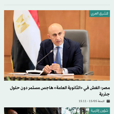
المشرق العربي
مصر: الغش في «الثانوية العامة» هاجس مستمر دون حلول
جذرية
الجمعة 15/05 - 15:11
شؤون إقليمية