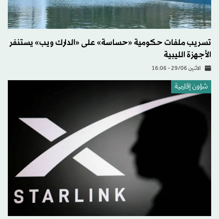
تسريب ملفات حكومية «حساسة» على «الدارك ويب» يستنفر
الأجهزة الليبية
الاثنين 29/06 - 16:06
شؤون إقليمية