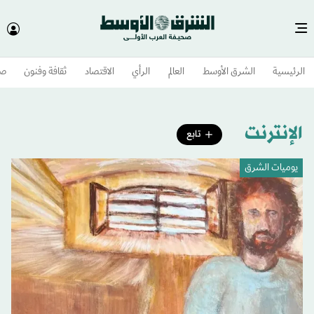
الرئيسية
الشرق الأوسط​
العالم
الرأي
الاقتصاد
ثقافة وفنون
صح
الإنترنت
تابع
يوميات الشرق