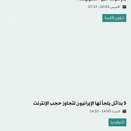
الخميس 26/03 - 07:37
شؤون إقليمية
5 بدائل يلجأ لها الإيرانيون لتجاوز حجب الإنترنت
السبت 14/03 - 14:33
تكنولوجيا
لأول مرة... اتصال ليزري عالي السرعة بين طائرة وقمر
اصطناعي في المدار الثابت
الخميس 05/03 - 16:00
العالم
«حرب السرديات»... ساحة التضليل المواكبة لأحداث الشرق
الأوسط
الأربعاء 04/03 - 14:55
أوروبا