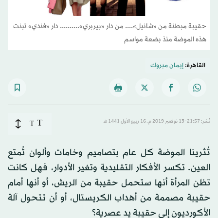
حقيبة مبطنة من «شانيل».... من دار «بيربري».......... دار «فندي» تبنت
هذه الموضة منذ بضعة مواسم
القاهرة:
إيمان مبروك
T
نُشر: 21:57-13 نوفمبر 2019 م ـ 16 ربيع الأول 1441 هـ
T
تُثرينا الموضة كل عام بتصاميم وخامات وألوان تُمتع
العين. تكسر الأفكار التقليدية وتغير الأدوار، فهل كانت
تظن المرأة أنها ستحمل حقيبة من الريش، أو أنها أمام
حقيبة مصممة من أهداب الكريستال، أو أن تتحول آلة
الأكورديون إلى حقيبة يد عصرية؟