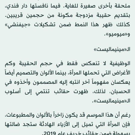
ملحقة بأخرى صغيرة للغاية. فيما نافستها دار فندي،
بتقديم حقيبة مزدوجة مكونة من حجمين قريبين.
كذلك ظهر هذا النمط ضمن تشكيلات «جيفنشي»
و«ميوميو».
الـ«مينيماليست»
الوظيفية لا تنعكس فقط في حجم الحقيبة وكم
الأغراض التي تحملها المرأة، بينما الألوان والتصميم أيضاً
يعكسان مفهوماً آخر انتبه إليه المصممون وأخذوه في
الحسبان، لذلك، ظهرت حقائب تنتمي إلى أسلوب
الـ«مينيماليست».
رغم أن هذا الموسم قد يكون زاخراً بالألوان والمطبوعات،
فإن المرأة التي تميل إلى الأزياء الهادئة ستجد ضالتها
بسهولة ضمن حقائب خريف عام 2019.