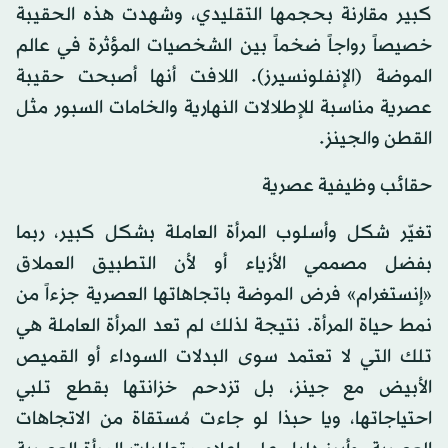
كبير مقارنة بحجمها التقليدي، وشهدت هذه الحقيبة
خصيصاً رواجاً ضخماً بين الشخصيات المؤثرة في عالم
الموضة (الإنفلونسيرز). اللافت أنها أصبحت حقيبة
عصرية مناسبة للإطلالات النهارية والخامات السبور مثل
القطن والجينز.
حقائب وظيفية عصرية
تغيّر شكل وأسلوب المرأة العاملة بشكل كبير، ربما
بفضل مصممي الأزياء أو لأن التطبيق العملاق
«إنستغرام» فرض الموضة باتجاهاتها العصرية جزءاً من
نمط حياة المرأة. نتيجة لذلك لم تعد المرأة العاملة هي
تلك التي لا تعتمد سوى البدلات السوداء أو القميص
الأبيض مع جينز، بل تزدحم خزانتها بقطع تلبي
احتياجاتها، ويا حبذا لو جاءت مُستقاة من الاتجاهات