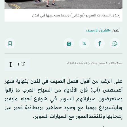
إحدى السيارات السوبر {بوغاتي} وسط معجبيها في لندن
لندن:
«الشرق الأوسط»
T
نُشر: 21:59-3 سبتمبر 2019 م ـ 04 مُحرَّم 1441 هـ
T
على الرغم من أفول فصل الصيف في لندن بنهاية شهر
أغسطس (آب) فإن الأثرياء من السياح العرب ما زالوا
يستعرضون سياراتهم السوبر في شوارع أحياء مايفير
ونايتسبردغ يوميا مع وجود جماهير بريطانية تعبر عن
إعجابها وتلتقط الصور مع السيارات السوبر.