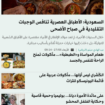
السعودية: الأطباق العصرية تنافس الوجبات
التقليدية في صباح الأضحى
خلال السنوات الأخيرة، لم تعد موائد الإفطار في الأعياد مقتصرة على الأطباق الشعبية
المتوارثة، بل دخلت إليها خيارات حديثة تُقدَّم بأساليب مبتكرة.
عبد الهادي حبتور (الرياض)
الأربعاء 27/05 - 09:14
طعام المواساة و«الطبطبة»... مأكولات تمنح
الراحة للنفس والجسد
الكُشَري ليس أوّلها... مأكولات عربية على
قائمة اليونيسكو للتراث
على مائدة الأميرة ديانا... بوليميا وحمية قاسية
وحكاية الفلفل المحشو