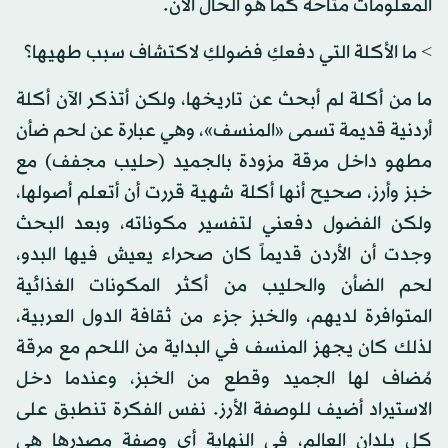
المعلومات متاحة كما هو الحال الآن.
> ما الأكلة التي دفعكِ فضولكِ لاكتشاف سبب طهيها؟
ما من أكلة لم أبحث عن تاريخها، ولكن أتذكر الآن أكلة
أردنية قديمة تسمى «المنسف»، وهي عبارة عن لحم ضأن
مطهو داخل مرقة مزودة بالجميد (حليب مجفف) مع
خبز وأرز، صحيح أنها أكلة شهية قررت أن أتعلم أصولها،
ولكن الفضول دفعني لتفسير مكوناته، وبعد البحث
وجدت أن الأردن قديماً كان صحراء يعيش فيها البدو،
لحم الضأن والحليب من أكثر المكونات الغذائية
المتوافرة لديهم، والخبز جزء من ثقافة الدول العربية،
لذلك كان يجهز المنسف في البداية من اللحم مع مرقة
مُضاف لها الجميد وقطع من الخبز، وعندما دخل
الاستيراد أضيف للوصفة الأرز. نفس الفكرة تنطبق على
كل بلدان العالم، في النهاية أي وصفة مصدرها هي