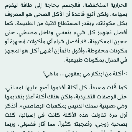
الحرارية المنخفضة، فالجسم بحاجة إلى طاقة ليقوم
بمهامه، ولكن أتبع قاعدة أن الأكل الصحي هو المعروف
بكل مكوناته، وبقدر المستطاع الآتية من الطبيعة. كما
أفضل تجهيز كل شيء بنفسي وداخل مطبخي، حتى
عجين المعكرونة، فلا أفضل شراء أي مأكولات مُجهزة أو
مكونات محفوظة، وأقول دائماً إن أشهى أكل هو المجهز
في المنزل بمكونات طبيعية.
> أكلة من ابتكار مي يعقوبي... ما هي؟
كما قُلت مسبقاً، كل أكلة أقدمها أضع عليها لمساتي،
حتى الوصفات التقليدية، ولكن هناك أكلة أعتز بتقديمها
وهي «صينية سمك الدنيس بمكعبات البطاطس». أتذكر
أول مرة تناولت هذه الأكلة كانت في إسبانيا، كنت
بصحبة زوجي، وأعجبته كثيراً، مما أثار فضولي، وربما