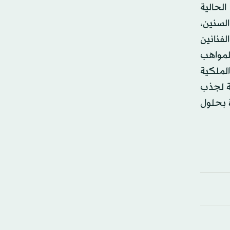
لحالية
السنين،
لفنانين
المواهب
لملكية
ة 2030. عبر تطوير المنطقة لجذب
المتراكم و38 ألف وظيفة جديدة بحلول