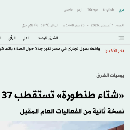
عربي
English
Türkçe
اردو
فارسى
الجمعة,
7 أغسطس 2026
-
23 صفَر 1448 هـ
الرياض
℃
39
غائم جزئي
الشرق الأوسط​
العالم
الرأي
ا
واقعة بمول تجاري في مصر تثير جدلاً حول الصلاة بالأماكن
آخر الأخبار
يوميات الشرق
«شتاء طنطورة» تستقطب 37 ألف زائر من 72 دولة
نسخة ثانية من الفعاليات العام المقبل