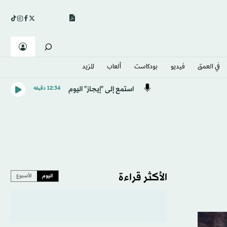
في العمق
فيديو
بودكاست
ألعاب
المزيد
استمع إلى "إيجاز" اليوم
12:34 دقيقه
الأكثر قراءة
اليوم
الأسبوع