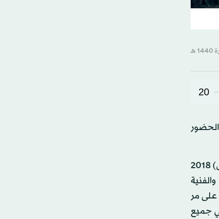
20
الحضور
وتعد فعاليات «شتاء طنطورة» الأطول في تاريخ السعودية، إذ انطلقت في العلا في الفترة بين 20 ديسمبر (كانون الأول) 2018
 والفنية
 على مر
ال في جميع