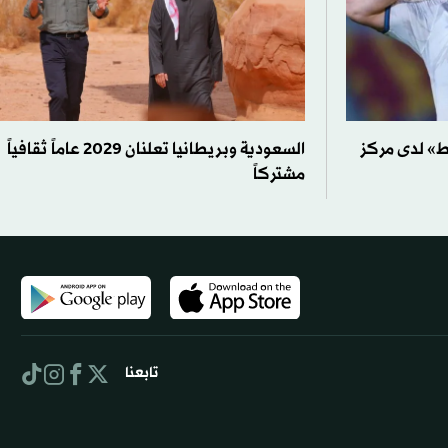
ط» لدى مركز
السعودية وبريطانيا تعلنان 2029 عاماً ثقافياً
مشتركاً
تابعنا