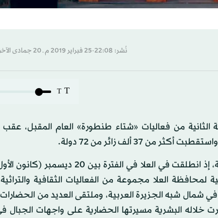
نُشر: 22:08-25 فبراير 2019 م ـ 20 جمادى الآخرة 1440 هـ
T
T
ة الثانية من فعاليات «شتاء طنطورة» العام المقبل، عقب 
 37 ألف زائر من 72 دولة.
 الهيئة الملكية لمحافظة العلا مجموعة من الفعاليات الثقافية والتراثية
ر في شمال شبه الجزيرة العربية، وملتقى العديد من الحضارات
 الغني يعود إلى 8 آلاف عام، سطَّرت خلاله البشرية مسيرتها الحضارية على واجهات الجب