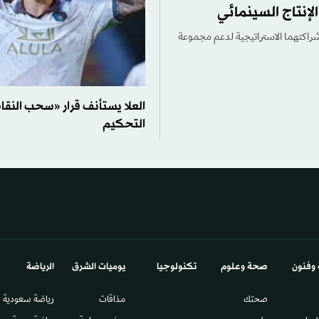
لإنتاج السينمائي
 شراكتهما الاستراتيجية لدعم مجموعة
العلا يستأنف قرار «سحب النقا
التحكيم
 وفنون
صحة وعلوم
تكنولوجيا
يوميات الشرق​
الرياضة
صحتك
مذاقات
رياضة سعودية