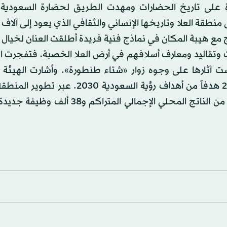
على تاريخ الحضارات ومهدت الطريق لحضارة السعودية ا
قة العلا وتاريخها الإنساني والثقافي الذي يعود إلى آلاف 
 مع هيبة المكان في نماذج فنية فريدة أطلقت العنان لخيال ا
ت وتقاليد ومعارف أسلافهم في أرض العلا الخصبة، فتفجرت 
ت آثارها على وجوه زوار «شتاء طنطورة». وأشارت الهيئة ا
لمحافظة العلا، إلى أن فعاليات «شتاء طنطورة» تحقق 28 هدفاً من أهداف رؤية السعودي
مليوني زائر، مما ينتج عنه 120 مليار ريال (32 مليار دولار) من الناتج المحلي الإجمالي 