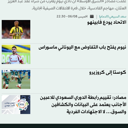
علمت مصادر «الشرق الأوسط» أن نادي نيوم يقترب من شراء عقد عبد العزيز
العثمان، مهاجم القادسية، خلال فترة الانتقالات الصيفية الجارية.
سعد السبيعي (الدمام)
الخميس 06/08 - 22:30
الاتحاد يودع فابينهو
نيوم يفتح باب التفاوض مع اليوناني ماسوراس
كوستا إلى كروزيرو
مصادر: تقييم رابطة الدوري السعودي للاعبين
الأجانب يعتمد على البيانات والكشافين
والسوق… لا الاجتهادات الفردية