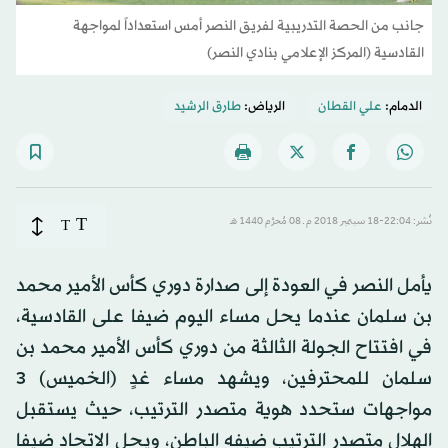
جانب من الحصة التدريبية لفريق النصر أمس استعداداً لمواجهة
القادسية (المركز الإعلامي بنادي النصر)
الدمام:
علي القطان
الرياض:
طارق الرشيد
T
نُشر: 22:04-18 سبتمبر 2018 م ـ 08 مُحرَّم 1440 هـ
T
يأمل النصر في العودة إلى صدارة دوري كأس الأمير محمد
بن سلمان عندما يحل مساء اليوم ضيفا على القادسية،
في افتتاح الجولة الثالثة من دوري كأس الأمير محمد بن
سلمان للمحترفين، ويشهد مساء غدٍ (الخميس) 3
مواجهات ستحدد هوية متصدر الترتيب، حيث يستقبل
الهلال متصدر الترتيب ضيفه الباطن، ويحل الاتحاد ضيفا