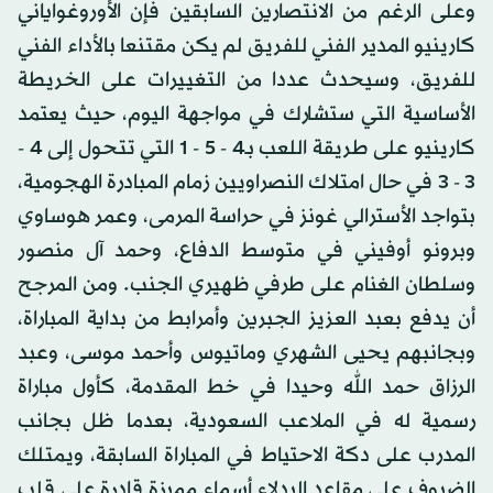
وعلى الرغم من الانتصارين السابقين فإن الأوروغواياني
كارينيو المدير الفني للفريق لم يكن مقتنعا بالأداء الفني
للفريق، وسيحدث عددا من التغييرات على الخريطة
الأساسية التي ستشارك في مواجهة اليوم، حيث يعتمد
كارينيو على طريقة اللعب بـ4 - 5 - 1 التي تتحول إلى 4 -
3 - 3 في حال امتلاك النصراويين زمام المبادرة الهجومية،
بتواجد الأسترالي غونز في حراسة المرمى، وعمر هوساوي
وبرونو أوفيني في متوسط الدفاع، وحمد آل منصور
وسلطان الغنام على طرفي ظهيري الجنب. ومن المرجح
أن يدفع بعبد العزيز الجبرين وأمرابط من بداية المباراة،
وبجانبهم يحيى الشهري وماتيوس وأحمد موسى، وعبد
الرزاق حمد الله وحيدا في خط المقدمة، كأول مباراة
رسمية له في الملاعب السعودية، بعدما ظل بجانب
المدرب على دكة الاحتياط في المباراة السابقة، ويمتلك
الضيوف على مقاعد البدلاء أسماء مميزة قادرة على قلب