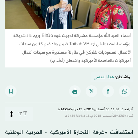
أسماء العبد الله مؤسسة مشاركة لـ«بيت غو» BitGo وريم داد شريكة
مؤسسة لـ«طيبة في آر» Taibah VR ضمن وفد ضم 15 من سيدات
الأعمال السعوديات شاركن في طاولة مستديرة مع سيدات أعمال
أميركيات بالعاصمة الأميركية واشنطن (أ.ف.ب)
واشنطن:
هبة القدسي
آخر تحديث: 11:58-30 أغسطس 2018 م ـ 19 ذو الحِجّة 1439 هـ
T
T
نُشر: 23:34-29 أغسطس 2018 م ـ 18 ذو الحِجّة 1439 هـ
استضافت «غرفة التجارة الأميركية - العربية الوطنية