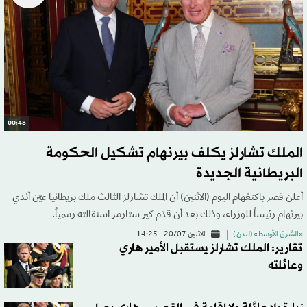
00:48
الملك تشارلز يكلف بيرنهام تشكيل الحكومة
البريطانية الجديدة
أعلن قصر باكنغهام اليوم (الاثنين) أن الملك تشارلز الثالث ملك بريطانيا عيّن أندي
بيرنهام رئيساً للوزراء، وذلك بعد أن قدّم كير ستارمر استقالته رسمياً.
«الشرق الأوسط» (لندن )
الاثنين 20/07 - 14:25
تقارير: الملك تشارلز يستقبل الأمير هاري
وعائلته