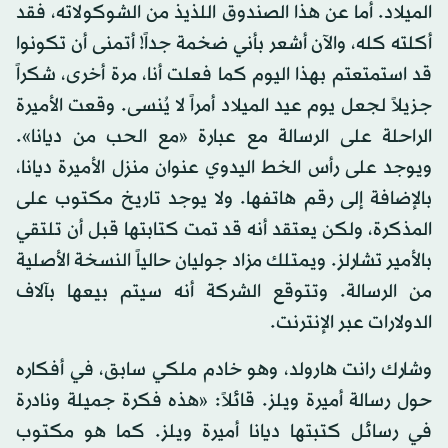
الميلاد. أما عن هذا الصندوق اللذيذ من الشوكولاته، فقد
أكلته كله، والآن أشعر بأني ضخمة جداً! أتمنى أن تكونوا
قد استمتعتم بهذا اليوم كما فعلت أنا، مرة ​​أخرى، شكراً
جزيلاً لجعل يوم عيد الميلاد أمراً لا يُنسى. وقعت الأميرة
الراحلة على الرسالة مع عبارة «مع الحب من ديانا».
ويوجد على رأس الخط اليدوي عنوان منزل الأميرة ديانا،
بالإضافة إلى رقم هاتفها. ولا يوجد تاريخ مكتوب على
المذكرة، ولكن يعتقد أنه قد تمت كتابتها قبل أن تلتقي
بالأمير تشارلز. ويمتلك مزاد جوليان حالياً النسخة الأصلية
من الرسالة. وتتوقع الشركة أنه سيتم بيعها بآلاف
الدولارات عبر الإنترنت.
وشارك رانت هارولد، وهو خادم ملكي سابق، في أفكاره
حول رسالة أميرة ويلز. قائلاً: «هذه فكرة جميلة ونادرة
في رسائل كتبتها ديانا أميرة ويلز. كما هو مكتوب