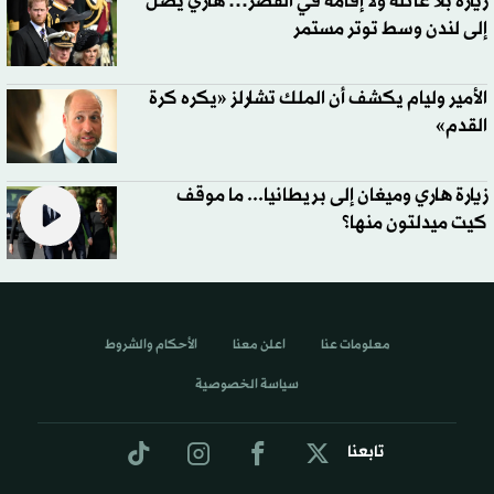
زيارة بلا عائلة ولا إقامة في القصر… هاري يصل
إلى لندن وسط توتر مستمر
الأمير وليام يكشف أن الملك تشارلز «يكره كرة
القدم»
زيارة هاري وميغان إلى بريطانيا... ما موقف
كيت ميدلتون منها؟
معلومات عنا
اعلن معنا
الأحكام والشروط
سياسة الخصوصية
تابعنا