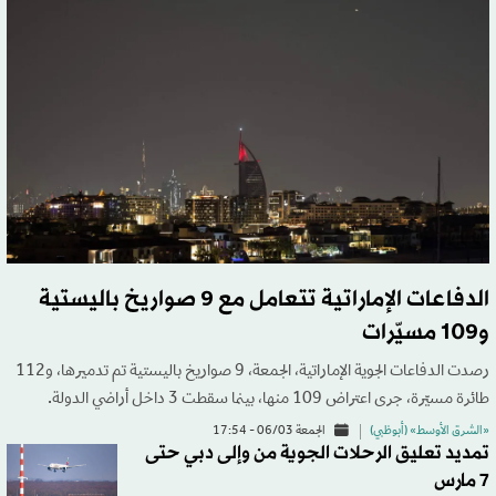
الدفاعات الإماراتية تتعامل مع 9 صواريخ باليستية
و109 مسيّرات
رصدت الدفاعات الجوية الإماراتية، الجمعة، 9 صواريخ باليستية تم تدميرها، و112
طائرة مسيّرة، جرى اعتراض 109 منها، بينما سقطت 3 داخل أراضي الدولة.
«الشرق الأوسط» (أبوظبي)
الجمعة 06/03 - 17:54
تمديد تعليق الرحلات الجوية من وإلى دبي حتى
7 مارس