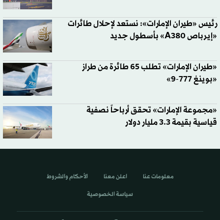
رئيس «طيران الإمارات»: نستعد لإحلال طائرات
«إيرباص A380» بأسطول جديد
«طيران الإمارات» تطلب 65 طائرة من طراز
«بوينغ 777-9»
«مجموعة الإمارات» تحقق أرباحاً نصفية
قياسية بقيمة 3.3 مليار دولار
معلومات عنا
اعلن معنا
الأحكام والشروط
سياسة الخصوصية