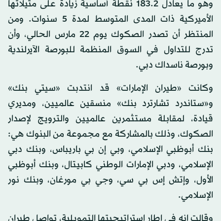
وهو ما يعادل 183.2 نقطة أساسية زيادة على مثيلاتها
الأميركية ذات المدى المتوسط لمدة 5 سنوات. ومن
المنتظر أن تصدر الصكوك يوم 22 مارس الحالي، وأن
تدرج للتداول في السوق المنظمة للبورصة الآيرلندية
وبورصة ناسداك دبي.
وكانت «طيران الإمارات» قد انتدبت «سيتي بنك»
و«ستاندرد تشارترد بنك» منسقين عالميين، ومديري
قيادة، لمقابلة مستثمرين عالميين والترويج لإصدار
الصكوك، وذلك بالمشاركة مع مجموعة من البنوك هي:
بنك أبوظبي الإسلامي، وبي إن بي باريباس، وبنك دبي
الإسلامي، ودبي الإمارات الوطني كابيتال، وبنك أبوظبي
الأول، وإتش إس بي سي، وجي بي مورغان، وبنك نور
الإسلامي.
وقالت إنه في إطار استراتيجيتها التمويلية، تواصل طيران