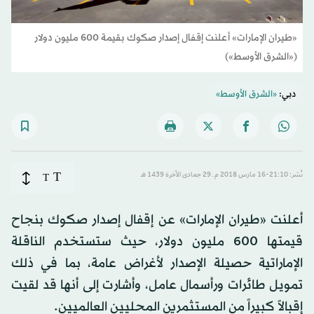
«طيران الإمارات» أعلنت إقفال إصدار صكوك بقيمة 600 مليون دولار
(«الشرق الأوسط»)
دبي:
«الشرق الأوسط»
T
نُشر: 21:10-16 مارس 2018 م ـ 29 جمادى الآخرة 1439 هـ
T
أعلنت «طيران الإمارات» عن إقفال إصدار صكوك بنجاح
قيمتها 600 مليون دولار، حيث ستستخدم الناقلة
الإماراتية حصيلة الإصدار لأغراض عامة، بما في ذلك
تمويل طائرات ورأسمال عامل، وأشارت إلى أنها قد لقيت
إقبالاً كبيراً من المستثمرين المحليين العالميين.