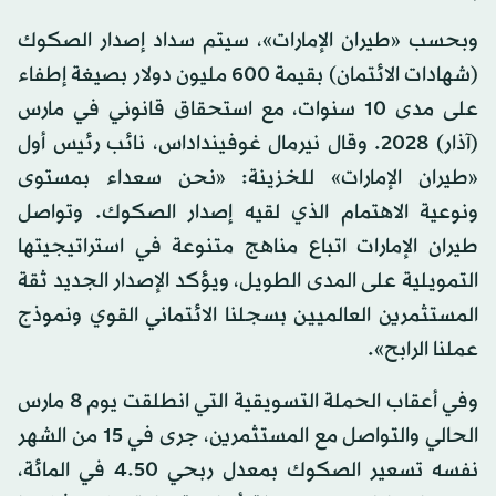
وبحسب «طيران الإمارات»، سيتم سداد إصدار الصكوك
(شهادات الائتمان) بقيمة 600 مليون دولار بصيغة إطفاء
على مدى 10 سنوات، مع استحقاق قانوني في مارس
(آذار) 2028. وقال نيرمال غوفينداداس، نائب رئيس أول
«طيران الإمارات» للخزينة: «نحن سعداء بمستوى
ونوعية الاهتمام الذي لقيه إصدار الصكوك. وتواصل
طيران الإمارات اتباع مناهج متنوعة في استراتيجيتها
التمويلية على المدى الطويل، ويؤكد الإصدار الجديد ثقة
المستثمرين العالميين بسجلنا الائتماني القوي ونموذج
عملنا الرابح».
وفي أعقاب الحملة التسويقية التي انطلقت يوم 8 مارس
الحالي والتواصل مع المستثمرين، جرى في 15 من الشهر
نفسه تسعير الصكوك بمعدل ربحي 4.50 في المائة،