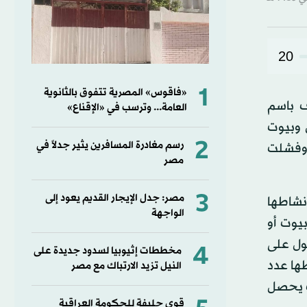
20
1
«فاقوس» المصرية تتفوق بالثانوية
ف باسم
العامة... وترسب في «الإقناع»
 وبيوت
2
رسم مغادرة المسافرين يثير جدلاً في
 وفشلت
مصر
3
مصر: جدل الإيجار القديم يعود إلى
 العربية المحتلة عام 1967. وقد بدأت نشاطها
الواجهة
من عقاراتها (بيوت أو
ول على
4
مخططات إثيوبيا لسدود جديدة على
طها عدد
النيل تزيد الارتباك مع مصر
ف يحصل
قوى حليفة للحكومة العراقية