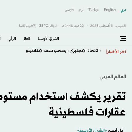
عربي
English
Türkçe
اردو
فارسى
الخميس,
6 أغسطس 2026
-
22 صفَر 1448 هـ
الرياض
℃
38
غيوم قاتمة
الشرق الأوسط​
العالم
الرأي
ا
«الاتحاد الإنجليزي» يسحب دعمه لإنفانتينو
آخر الأخبار
العالم العربي
تقرير يكشف استخدام مستوطن
عقارات فلسطينية
تل أبيب:
«الشرق الأوسط»