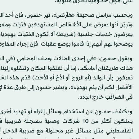
على أموال حكومية بطرق ملتوية.
وبحسب مراسل صحيفة «هآرتس»، نير حسون، فإن أحد التس
وتبيّن أنها تعرض على الأشخاص المستهدفين فتيات ومغر
يعرضون خدمات جنسية (شريطة ألا تكون الفتيات يهوديا
يوضحوا لهم أنهم إذا قاموا بوضع عقبات، فإن إجراء الم
ويقول حسون: «في إحدى الحالات وصف المحامي (في الجمع
هناك طريقتان أمامكم، إما أن تغلقوا المكان وتنقلوه إلينا
تعرفون بأن الوالد (أو الزوج أو الأخ أو الأخت) قدّم هذه 
الأفضل لكم أن يتم بهدوء». ويشير حسون إلى طرق عدة 
في الضرائب خارج البلاد.
ويكشف حسون عن استخدام وسائل إغراء أو تهديد أخرى،
يملكون أكثر من 10 شركات وهمية مسجلة 
الفلسطيني مثل مسائل غير محلولة مع ضريبة الدخل أو 