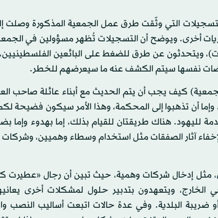
جيلات التي وثّقت طرق عمل الجمعية المذكورة وصلت إلى
يات أخرى. ويوضح أن التسجيلات تُظهر مسؤولين في الجمعي
ت)، ويتحدثون عن طرق للضغط على البائعين الفلسطينيين، 
فاوضات نفسها سيتم الكشف عنه ما سيعرضهم للخطر.
ية) كيف يجب أن يتم الحديث مع أبناء عائلة صاحب العقار
، وإما أن تذهبوا إلى المحكمة، وهذا الأمر سيكون فضيحة لكم
الخدمة لليهود. هناك طريقتان للقيام بذلك، إما بهدوء وإما ب
لإخفاء آثار الصفقات مثل استخدام وسطاء وهميين، وشركات
 مثل إدخال شركات وهمية، حيث تبين أن رجال «عطيرت ك
ضريبياً في الخارج، ويتعهدون بتدبير حلول لمشكلات أخرى يعانيها
ضريبة البلدية. وفي عدة حالات اتبعت أساليب النصب والا