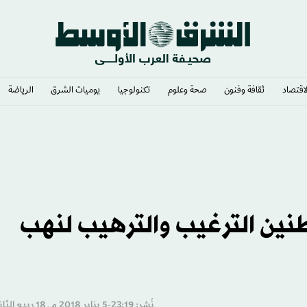
لاقتصاد
ثقافة وفنون
صحة وعلوم
تكنولوجيا
يوميات الشرق​
الرياضة
ين الترغيب والترهيب لنهب
نُشر: 23:19-5 يناير 2018 م ـ 18 ربيع الثاني 1439 هـ