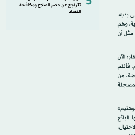
5
تتراجع عن حصر السلاح ومكافحة
الفساد
 يديه،
ة، وهم
مثل أن
: الآن
. فأنتم
ضجة. من
 مسجلة
وهنيم»
 البائع
حتيال،