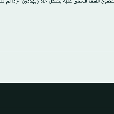
ون السعر المتفق عليه بشكل حاد ويهددون: «إذا لم تتن