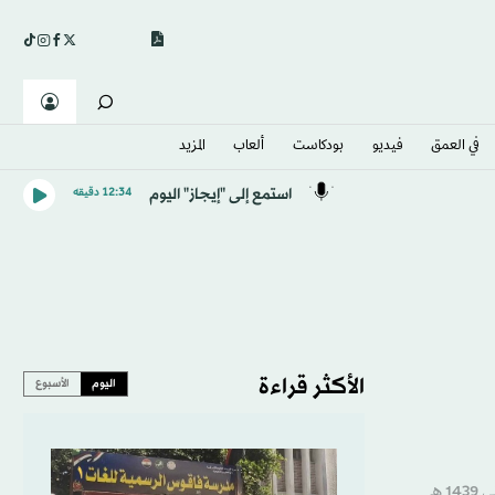
في العمق
فيديو
بودكاست
ألعاب
المزيد
استمع إلى "إيجاز" اليوم
12:34 دقيقه
الأكثر قراءة
اليوم
الأسبوع