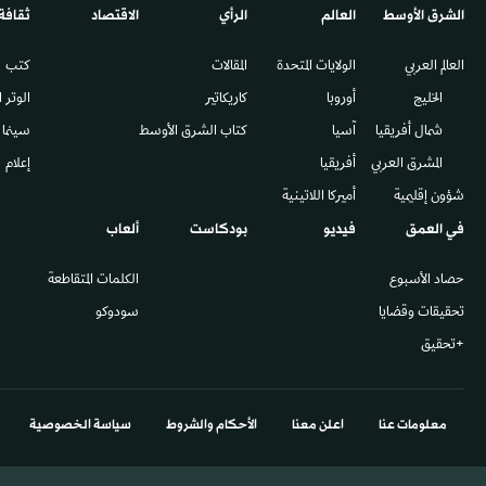
الشرق الأوسط​
العالم
الرأي
الاقتصاد
ثقافة
العالم العربي
الولايات المتحدة
المقالات
كتب
الخليج
أوروبا
كاريكاتير
الوتر 
شمال أفريقيا
آسيا
كتاب الشرق الأوسط
سينما
المشرق العربي
أفريقيا
إعلام
شؤون إقليمية
أميركا اللاتينية
في العمق
فيديو
بودكاست
ألعاب
حصاد الأسبوع
الكلمات المتقاطعة
تحقيقات وقضايا
سودوكو
+تحقيق
معلومات عنا
اعلن معنا
الأحكام والشروط
سياسة الخصوصية