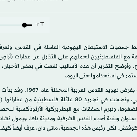
T
T
 جمعيات الاستيطان اليهودية العاملة في القدس، وتعر
مع الفلسطينيين لحملهم على التنازل عن عقارات (أراضٍ
. وأوضح التقرير أن هذه الأساليب نفعت في بعض الأحيان،
ستمر في استخدامها حتى اليوم.
وجمعية «عطيرت كوهنيم» تأسست في نهاية السبعينات بغرض تهويد القدس
في البلدة القديمة من القدس، وتحديداً في الحي الإسلامي، ونجحت في تجريد 80 عائلة فلسطينية 
الضغوط، وتبرم الصفقات مع البطريركية الأرثوذكسية للحص
سلوان وبقية أحياء القدس الشرقية ومدينة يافا. ويمول نشا
سكوفتش. لكن رئيس هذه الجمعية، ماتي دان، عرف أيضاً كي