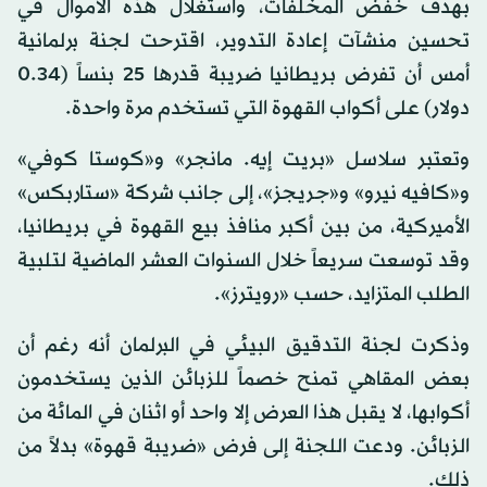
بهدف خفض المخلفات، واستغلال هذه الأموال في
تحسين منشآت إعادة التدوير، اقترحت لجنة برلمانية
أمس أن تفرض بريطانيا ضريبة قدرها 25 بنساً (0.34
دولار) على أكواب القهوة التي تستخدم مرة واحدة.
وتعتبر سلاسل «بريت إيه. مانجر» و«كوستا كوفي»
و«كافيه نيرو» و«جريجز»، إلى جانب شركة «ستاربكس»
الأميركية، من بين أكبر منافذ بيع القهوة في بريطانيا،
وقد توسعت سريعاً خلال السنوات العشر الماضية لتلبية
الطلب المتزايد، حسب «رويترز».
وذكرت لجنة التدقيق البيئي في البرلمان أنه رغم أن
بعض المقاهي تمنح خصماً للزبائن الذين يستخدمون
أكوابها، لا يقبل هذا العرض إلا واحد أو اثنان في المائة من
الزبائن. ودعت اللجنة إلى فرض «ضريبة قهوة» بدلاً من
ذلك.