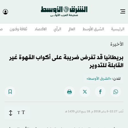
الرئيسية
الشرق الأوسط​
العالم
الرأي
الاقتصاد
ثقافة وفنون
صح
الأخيرة
بريطانيا قد تفرض ضريبة على أكواب القهوة غير
القابلة للتدوير
لندن:
«الشرق الأوسط»
T
نُشر: 22:27-5 يناير 2018 م ـ 18 ربيع الثاني 1439 هـ
T