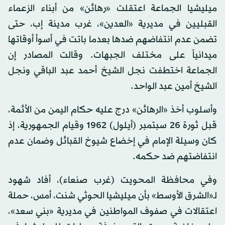
ميليشيا الجماعة اعتقلت «رهائن» من أبناء الزعماء
القبليين في مديرية «العدين»، غرب مدينة إب، حتى
تضمن عدم انتفاضهم ضدها بعدما باتت في أسوأ أوقاتها
ميدانياً على مختلف الجبهات. وقالت المصادر إن
الجماعة اختطفت نجل الشيخ أحمد عبد الباقي ونجل
الشيخ أمين عبد الواحد.
وأسلوب أخذ «الرهائن» درج عليه حكام اليمن من الأئمة،
قبل ثورة 26 سبتمبر (أيلول) 1962 وقيام الجمهورية، إذ
كان وسيلة الإمام في إخضاع شيوخ القبائل وضمان عدم
انتفاضتهم ضد حكمه.
وفي محافظة المحويت (غرب صنعاء)، أفاد شهود
لـ«الشرق الأوسط» بأن ميليشيا الحوثي شنت، أمس، حملة
اعتقالات في صفوف المواطنين في مديرية «بني سعد»،