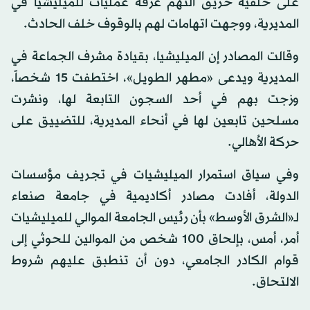
على خلفية حريق التهم غرفة عمليات للميليشيا في
المديرية، ووجهت اتهامات لهم بالوقوف خلف الحادث.
وقالت المصادر إن الميليشيا، بقيادة مشرف الجماعة في
المديرية ويدعى «مطهر الطويل»، اختطفت 15 شخصاً،
وزجت بهم في أحد السجون التابعة لها، ونشرت
مسلحين تابعين لها في أنحاء المديرية، للتضييق على
حركة الأهالي.
وفي سياق استمرار الميليشيات في تجريف مؤسسات
الدولة، أفادت مصادر أكاديمية في جامعة صنعاء
لـ«الشرق الأوسط» بأن رئيس الجامعة الموالي للميليشيات
أمر، أمس، بإلحاق 100 شخص من الموالين للحوثي إلى
قوام الكادر الجامعي، دون أن تنطبق عليهم شروط
الالتحاق.