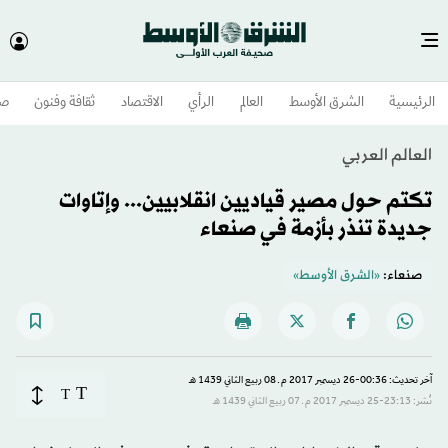
الرئيسية
الشرق الأوسط​
العالم
الرأي
الاقتصاد
ثقافة وفنون
صح
العالم العربي
تكتم حول مصير قياديين انقلابيين... وإتاوات
جديدة تنذر بأزمة في صنعاء
صنعاء:
«الشرق الأوسط»
آخر تحديث: 00:36-26 ديسمبر 2017 م ـ 08 ربيع الثاني 1439 هـ
T
T
نُشر: 23:13-25 ديسمبر 2017 م ـ 07 ربيع الثاني 1439 هـ