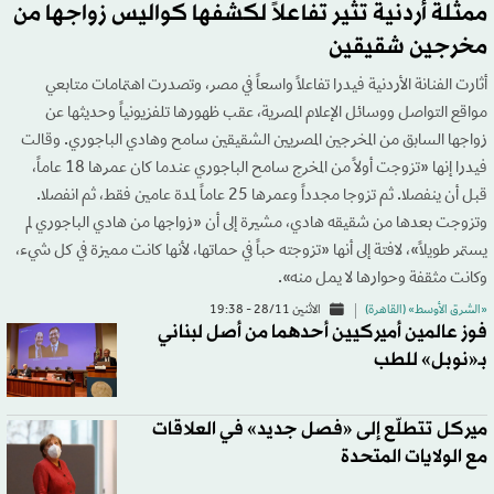
ممثلة أردنية تثير تفاعلاً لكشفها كواليس زواجها من
مخرجين شقيقين
أثارت الفنانة الأردنية فيدرا تفاعلاً واسعاً في مصر، وتصدرت اهتمامات متابعي
مواقع التواصل ووسائل الإعلام المصرية، عقب ظهورها تلفزيونياً وحديثها عن
زواجها السابق من المخرجين المصريين الشقيقين سامح وهادي الباجوري. وقالت
فيدرا إنها «تزوجت أولاً من المخرج سامح الباجوري عندما كان عمرها 18 عاماً،
قبل أن ينفصلا. ثم تزوجا مجدداً وعمرها 25 عاماً لمدة عامين فقط، ثم انفصلا.
وتزوجت بعدها من شقيقه هادي، مشيرة إلى أن «زواجها من هادي الباجوري لم
يستمر طويلاً»، لافتة إلى أنها «تزوجته حباً في حماتها، لأنها كانت مميزة في كل شيء،
وكانت مثقفة وحوارها لا يمل منه».
«الشرق الأوسط» (القاهرة)
الاثنين 28/11 - 19:38
فوز عالمين أميركيين أحدهما من أصل لبناني
بـ«نوبل» للطب
ميركل تتطلّع إلى «فصل جديد» في العلاقات
مع الولايات المتحدة