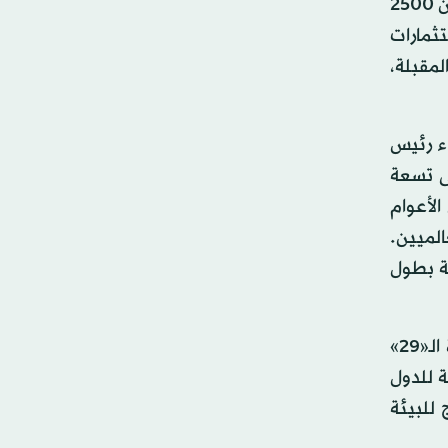
ونوه المجلس، برعاية خادم الحرمين الشريفين مبادرة مستقبل الاستثمار التي انطلقت صباح أمس، ويشارك بها أكثر من 2500
ندوق الاستثمارات
لمقبلة،
اء رئيس
ى تسعة
ر من 500 مليار دولار خلال الأعوام
الميين.
 العقبة بطول
وتطرق المجلس إلى عدد من الموضوعات والأحداث على الساحتين الإقليمية والدولية، مشيرا إلى ما دعت إليه الدورة الـ«29»
ة للدول
 للبيئة