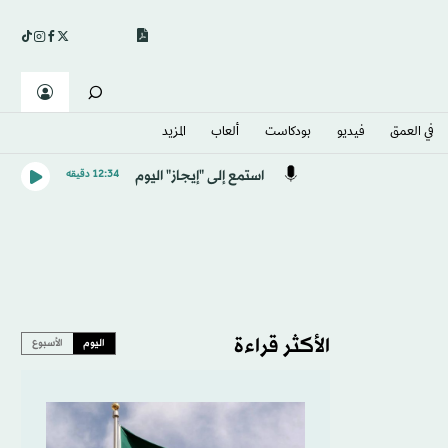
في العمق
فيديو
بودكاست
ألعاب
المزيد
استمع إلى "إيجاز" اليوم
12:34 دقيقه
الأكثر قراءة
اليوم
الأسبوع