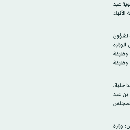
وية عبد
لأنباء
 لشؤون
الوزارة
ى وظيفة
 وظيفة
داخلية،
 بن عبد
ة لمجلس
: وزارة