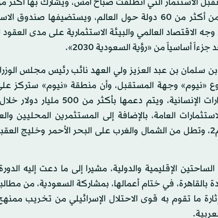
من الشخصيات الرائدة والمؤثرة في عالم الأعمال والمال من أكثر من 60 دولة حول العالم، ويستضيفها ص
ه الاقتصاد العالمي والبيئة الاستثمارية على مدى العقود ا
اً أساسياً من «رؤية السعودية 2030».
مد بن سلمان بن عبد العزيز ولي العهد نائب رئيس مجلس الوزر
وع «نيوم» وجهة المستقبل، وأن منطقة «نيوم» ستركز عل
قطاعات استثمارية متخصصة، تستهدف مستقبل الحضارات الإنسانية، ويتم دعمها بأكث
تثمارات العامة، بالإضافة إلى المستثمرين المحليين والع
المنطقة تمتاز بموقع استراتيجي على مساحة 26500 كم2، وتطل من الشمال والغرب على البحر الأحمر وخليج
 بالقاهرة، في ختام أعمالها، بمشاركة السعودية، من مطالب
بإثارة ما تقوم به قوى الاحتلال الإسرائيلي من تخريب ممنهج
عربية.