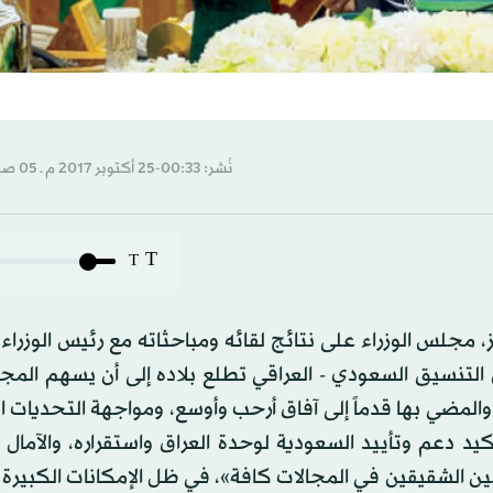
نُشر: 00:33-25 أكتوبر 2017 م ـ 05 صفَر 1439 هـ
T
T
مجلس الوزراء على نتائج لقائه ومباحثاته مع رئيس الوزراء 
س التنسيق السعودي - العراقي تطلع بلاده إلى أن يسهم ال
والمضي بها قدماً إلى آفاق أرحب وأوسع، ومواجهة التحديات 
يد دعم وتأييد السعودية لوحدة العراق واستقراره، والآمال 
ين الشقيقين في المجالات كافة»، في ظل الإمكانات الكبيرة 