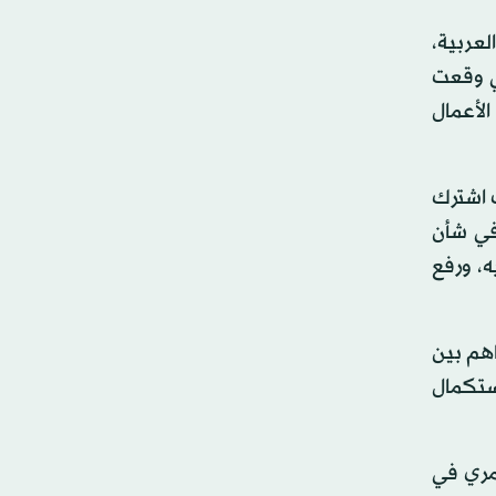
عربية،
ي وقعت
لأعمال
 اشترك
 في شأن
ه، ورفع
اهم بين
ستكمال
قمري في