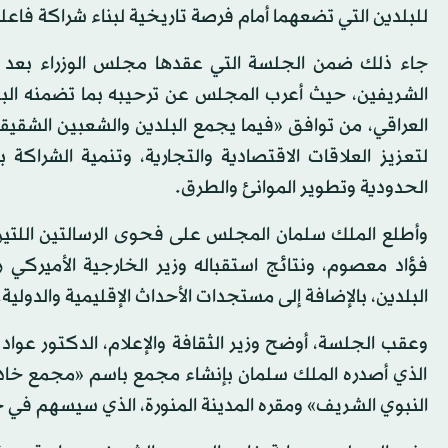
للبلدين التي تضعهما أمام فرصة تاريخية لبناء شراكة فاع
جاء ذلك ضمن الجلسة التي عقدها مجلس الوزراء بعد ظ
الشريفين، حيث أعرب المجلس عن ترحيبه بما تضمنه البي
العراقي، من توافق «فيما يجمع البلدين والشعبين الشقيقي
لتعزيز العلاقات الاقتصادية والتجارية، وتنمية الشراكة
الحدودية وتطوير الموانئ والطرق.
وأطلع الملك سلمان المجلس على فحوى الرسالتين اللتين بع
فؤاد معصوم، ونتائج استقباله وزير الخارجية الأميركي 
البلدين، بالإضافة إلى مستجدات الأحداث الإقليمية والدولية.
وعقب الجلسة، أوضح وزير الثقافة والإعلام، الدكتور عواد ب
الذي أصدره الملك سلمان بإنشاء مجمع باسم «مجمع خادم
النبوي الشريف» ومقره المدينة المنورة، الذي سيسهم في