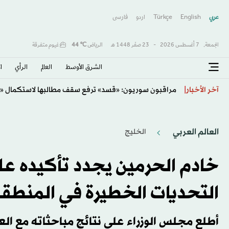
عربي
English
Türkçe
اردو
فارسى
الجمعة,
7 أغسطس 2026
-
23 صفَر 1448 هـ
الرياض
℃
44
غيوم متفرقة
الشرق الأوسط​
العالم
الرأي
ا
حساء لحم الكلاب... وصفة كوريا الشمالية لمواجهة الحر ا
آخر الأخبار
العالم العربي
الخليج
خادم الحرمين يجدد تأكيده عل
التحديات الخطيرة في المنطق
أطلع مجلس الوزراء على نتائج مباحثاته مع ال