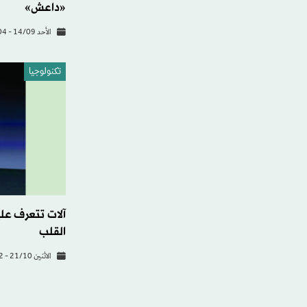
«داعش»
الأحد 14/09 - 00:04
تكنولوجيا
آلات تتعرف عل
القلب
الاثنين 21/10 - 18:32