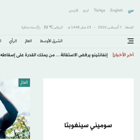
عربي
English
Türkçe
اردو
فارسى
الجمعة,
7 أغسطس 2026
-
23 صفَر 1448 هـ
الرياض
℃
32
سماء صافية
الشرق الأوسط​
العالم
الرأي
ا
طرابزون يكتب صفحة جديدة مع صلاح… استقبال أسطور
آخر الأخبار
العالم
سوميني سينغوبتا