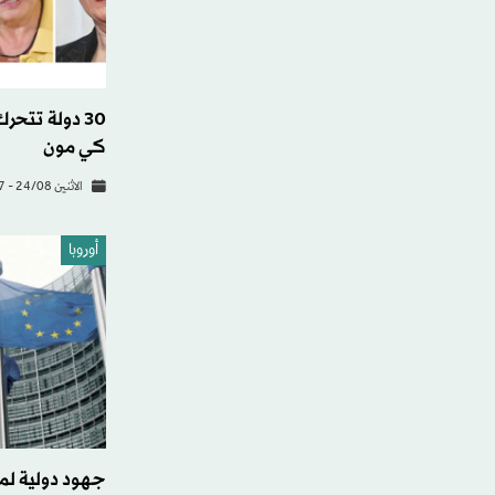
30 دولة تتحر
كي مون
الاثنين 24/08 - 13:57
أوروبا
جهود دولية لمن