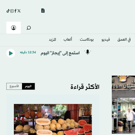
في العمق
فيديو
بودكاست
ألعاب
المزيد
استمع إلى "إيجاز" اليوم
12:34 دقيقه
الأكثر قراءة
اليوم
الأسبوع