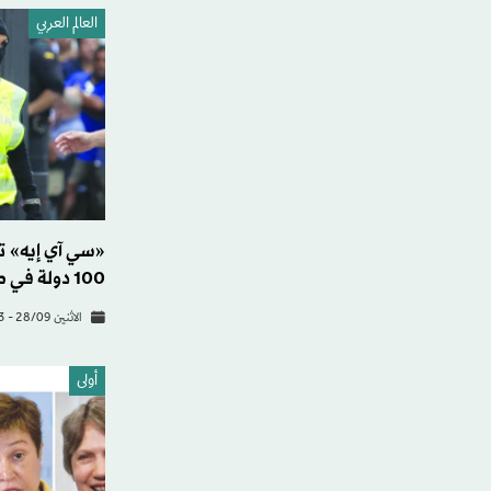
العالم العربي
100 دولة في صفوف «داعش»
الاثنين 28/09 - 02:13
أولى