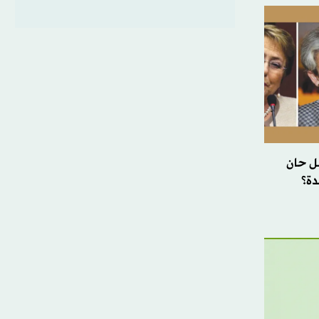
. هل حان
دة؟