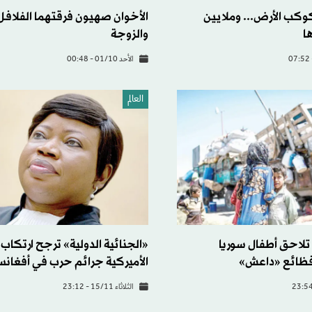
كوكب الأرض... وملايين
الأخوان صهيون فرقتهما الفلافل 
ا
والزوجة
الأحد 01/10 - 00:48
العالم
لاحق أطفال سوريا
«الجنائية الدولية» ترجح ارتكاب 
 فظائع «داعش»
الأميركية جرائم حرب في أفغانس
الثلاثاء 15/11 - 23:12