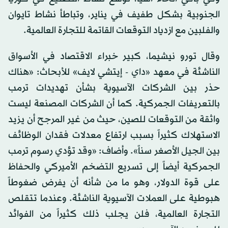
الجنوبية بشكل طفيف في يناير، وتباطأ نشاط تايوان
والفلبين مع ازدياد التوقعات القاتمة للتجارة العالمية.
وقال تورو نيشيما، كبير خبراء الاقتصاد في الأسواق
الناشئة في معهد «داي - إيتشي لايف» للأبحاث: «هناك
حذر بين الشركات الآسيوية بشأن تهديدات ترمب
بالتعريفات الجمركية. كما أن الشركات المصنعة ليست
واثقة من التوقعات للصين، حيث من غير المرجح أن يزيد
الاستهلاك كثيراً بسبب ارتفاع معدلات فقدان الوظائف
بين الجيل الأصغر سناً». وأضاف: «وقد تؤدي رسوم ترمب
الجمركية أيضاً إلى تسريع التضخم الأميركي والحفاظ
على قوة الدولار، وهو ما من شأنه أن يفرض ضغوطاً
هبوطية على العملات الآسيوية الناشئة. وعندما تتقلص
التجارة العالمية، فلن يجلب ذلك كثيراً من الفوائد