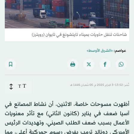
شاحنات تنقل حاويات بميناء تايتشونغ في تايوان (رويترز)
عواصم:
«الشرق الأوسط»
T
نُشر: 13:52-3 فبراير 2025 م ـ 05 شَعبان 1446 هـ
T
أظهرت مسوحات خاصة، الاثنين، أن نشاط المصانع في
آسيا ضعف في يناير (كانون الثاني) مع تأثر معنويات
الأعمال بسبب ضعف الطلب الصيني، وتهديدات الرئيس
الأميركي دونالد ترمب بفرض رسوم جمركية أعلى، مما