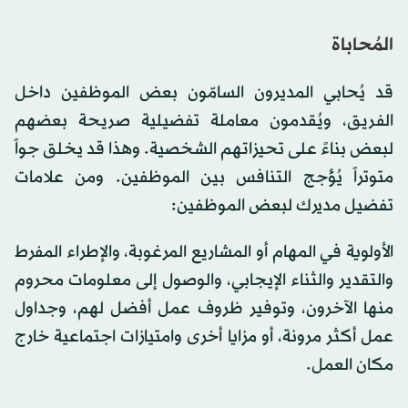
المُحاباة
قد يُحابي المديرون السامّون بعض الموظفين داخل
الفريق، ويُقدمون معاملة تفضيلية صريحة بعضهم
لبعض بناءً على تحيزاتهم الشخصية. وهذا قد يخلق جواً
متوتراً يُؤجج التنافس بين الموظفين. ومن علامات
تفضيل مديرك لبعض الموظفين:
الأولوية في المهام أو المشاريع المرغوبة، والإطراء المفرط
والتقدير والثناء الإيجابي، والوصول إلى معلومات محروم
منها الآخرون، وتوفير ظروف عمل أفضل لهم، وجداول
عمل أكثر مرونة، أو مزايا أخرى وامتيازات اجتماعية خارج
مكان العمل.