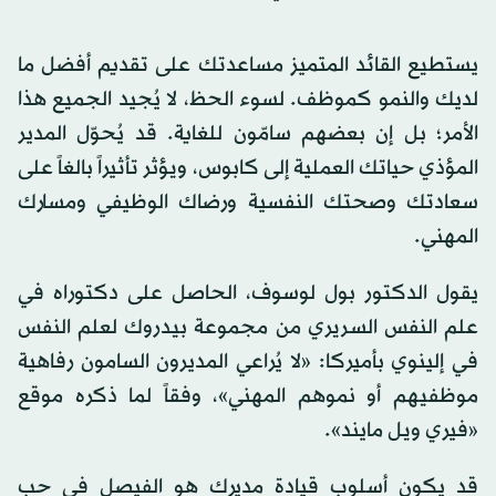
يستطيع القائد المتميز مساعدتك على تقديم أفضل ما
لديك والنمو كموظف. لسوء الحظ، لا يُجيد الجميع هذا
الأمر؛ بل إن بعضهم سامّون للغاية. قد يُحوّل المدير
المؤذي حياتك العملية إلى كابوس، ويؤثر تأثيراً بالغاً على
سعادتك وصحتك النفسية ورضاك الوظيفي ومسارك
المهني.
يقول الدكتور بول لوسوف، الحاصل على دكتوراه في
علم النفس السريري من مجموعة بيدروك لعلم النفس
في إلينوي بأميركا: «لا يُراعي المديرون السامون رفاهية
موظفيهم أو نموهم المهني»، وفقاً لما ذكره موقع
«فيري ويل مايند».
قد يكون أسلوب قيادة مديرك هو الفيصل في حب