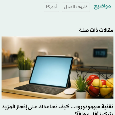
مواضيع
ظروف العمل
أميركا
مقالات ذات صلة
تقنية «بومودورو»... كيف تساعدك على إنجاز المزيد
بتركيز أقل إرهاقاً؟