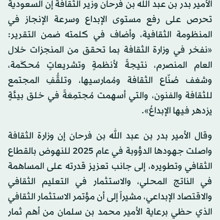
الأمير بدر بن عبد الله بن فرحان وزير الثقافة إن السعودية
تحرص على رفع مستوى الإبداع وسرعة الإنجاز في
المنظومة الثقافية، وأضاف في كلمته ضمن التقرير:
«نفخر في وزارة الثقافة بما تحقق من المنجزات خلال
العام المنصرم، نتيجةً لأنظمةٍ وتشريعاتٍ مُحكَمة،
وشغف صُنّاع الثقافة ومُمارسيها، وتلقُّفِ المجتمع
للثقافة والفنون، والتي أسهمت مُجتمِعَةً في خلق بيئةٍ
يزدهر فيها الإبداعُ».
وقال الأمير بدر بن عبد الله بن فرحان إن وزارة الثقافة
واصلت جهودها الدؤوبة في عام 2025 للنهوض بالقطاع
الثقافي وتطويره، إلى جانب تعزيز قدرته على المساهمة
في الناتج المحلي، والاستثمار في التعليم الثقافي
والاقتصاد الإبداعي، مشيراً إلى أن مؤتمر الاستثمار الثقافي
الذي حظي برعاية الأمير محمد بن سلمان من أهم ثمار