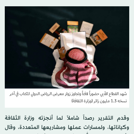
شهد القطاع الأدبي حضوراً لافتاً وتجاوز زوار معرض الرياض الدولي للكتاب في آخر
نسخه 1.3 مليون زائر (وزارة الثقافة)
وقدم التقرير رصداً شاملاً لما أنجزته وزارة الثقافة
وكياناتها، ولمسارات عملها ومشاريعها المتعددة، وقال